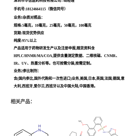
深圳市华信医药科技有限公司--岳经理
手机号:18124664115（微信同号）
业务1杂质对照品：
规格:5毫克，10毫克，25毫克，50毫克，100毫克
货期:现货优势供应
纯度:95%以上
产品适用于药物研发生产以及注册申报,随货资料含
HPLC/HNMR/MA/COA,提供含量测定数据、二维核磁、CNMR、
IR、UV、热重分析等。也可按需分装,按需定制。
业务2参比制剂：
含(国内参比,国外代购和一次性进口)业务,美国,日本,英国,法国,德国,意
大利,西班牙,爱尔兰,西班牙以及中国大陆,中国香港。
相关产品：