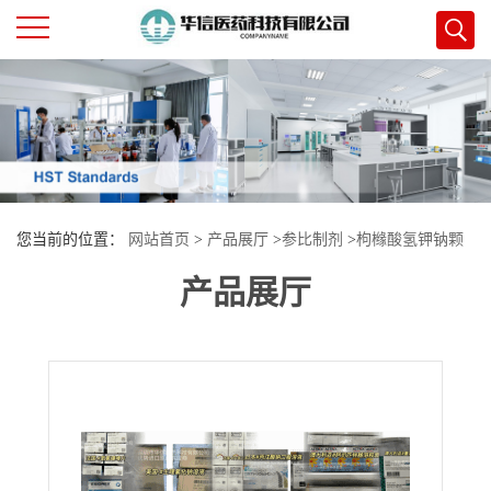
公
司
首
您当前的位置：
网站首页
>
产品展厅
>
参比制剂
>
枸橼酸氢钾钠颗
页
产品展厅
粒
公
司
介
绍