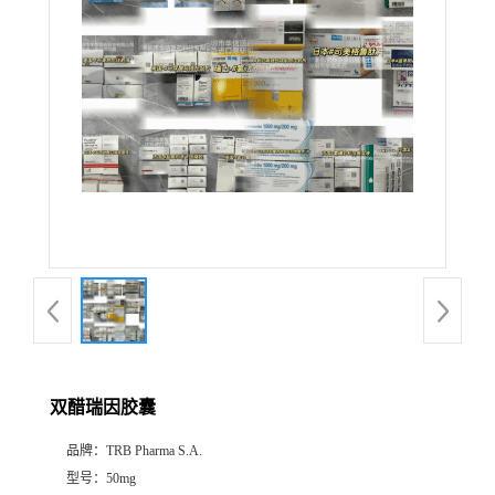
产
品
展
厅
证
书
荣
双醋瑞因胶囊
誉
品牌：
TRB Pharma S.A.
公
型号：
50mg