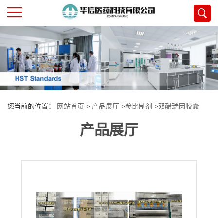
公
司
首
您当前的位置：
网站首页
>
产品展厅
>
参比制剂
>
双醋瑞因胶囊
页
产品展厅
公
司
介
绍