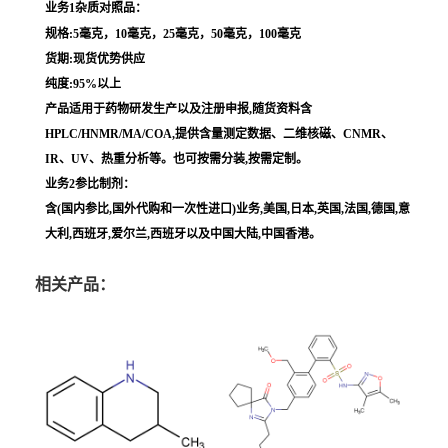
业务1杂质对照品：
规格:5毫克，10毫克，25毫克，50毫克，100毫克
货期:现货优势供应
纯度:95%以上
产品适用于药物研发生产以及注册申报,随货资料含
HPLC/HNMR/MA/COA,提供含量测定数据、二维核磁、CNMR、
IR、UV、热重分析等。也可按需分装,按需定制。
业务2参比制剂：
含(国内参比,国外代购和一次性进口)业务,美国,日本,英国,法国,德国,意
大利,西班牙,爱尔兰,西班牙以及中国大陆,中国香港。
相关产品：