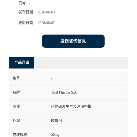
货号：
/
司
发布日期：
2026-06-03
更新日期：
2026-08-07
动
态
发送咨询信息
联
产品详请
系
/
货号
方
TRB Pharma S.A.
品牌
式
用途
药物研发生产及注册申报
在
外观
胶囊剂
线
50mg
包装规格