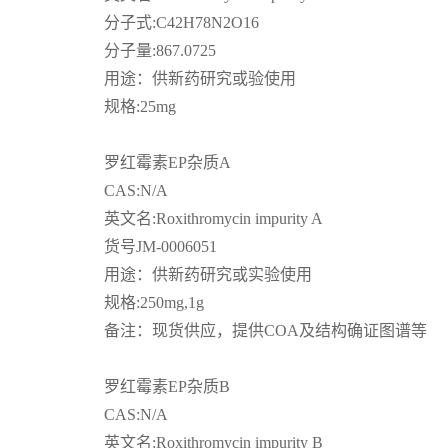
分子式
:C42H78N2O16
司
分子量
:867.0725
用途：供新药研究或验使用
动
规格
:25mg
态
罗红霉素
EP
杂质
A
联
CAS:N/A
英文名
:Roxithromycin impurity A
系
货号
JM-0006051
用途：供新药研究或实验使用
方
规格
:250mg,1g
备注：现货供应，提供
COA
及结构确证图谱等
式
罗红霉素
EP
杂质
B
在
CAS:N/A
线
英文名
:Roxithromycin impurity B