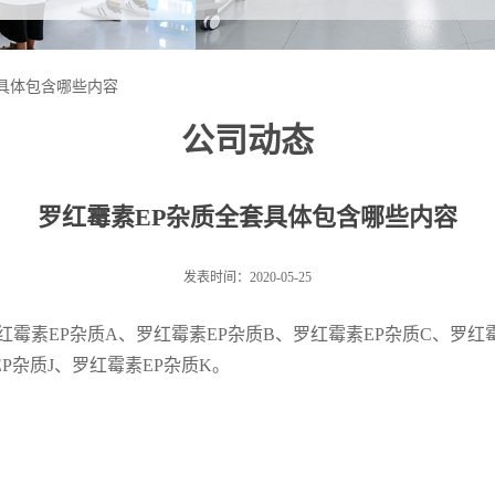
具体包含哪些内容
公司动态
罗红霉素EP杂质全套具体包含哪些内容
发表时间：2020-05-25
红霉素
EP
杂质
A
、罗红霉素
EP
杂质
B
、罗红霉素
EP
杂质
C
、罗红
EP
杂质
J
、罗红霉素
EP
杂质
K
。