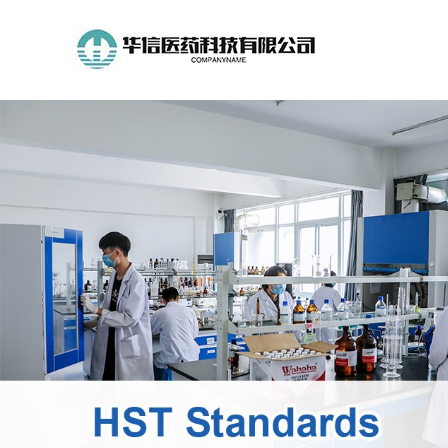
公
司
首
页
公
司
介
绍