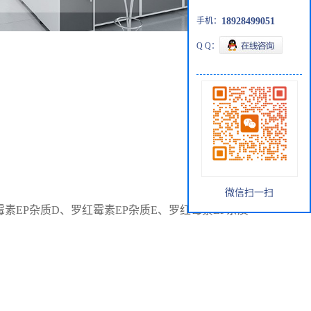
手机：
18928499051
Q Q：
微信扫一扫
霉素
EP
杂质
D
、罗红霉素
EP
杂质
E
、罗红霉素
EP
杂质