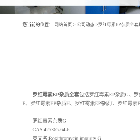
产
您当前的位置：
网站首页
>
公司动态
>
罗红霉素EP杂质全套
品
展
厅
证
书
罗红霉素
EP
杂质全套
包括罗红霉素
EP
杂质
G
、罗
F
、罗红霉素
EP
杂质
H
、罗红霉素
EP
杂质
I
、罗红霉素
荣
誉
罗红霉素杂质
G
CAS:425365-64-6
公
英文名
:Roxithromycin impurity G