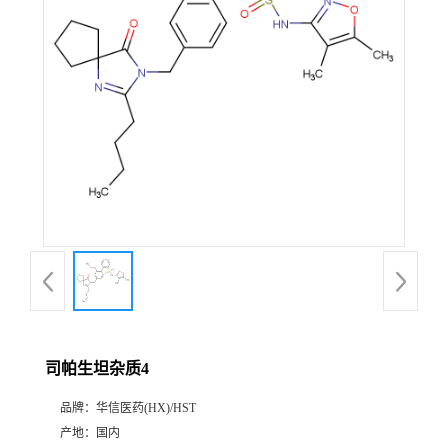
产
品
展
厅
证
书
荣
司帕生坦杂质4
誉
品牌：
华信医药(HX)/HST
公
产地：
国内