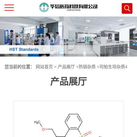
公
司
首
您当前的位置：
网站首页
>
产品展厅
>
热销杂质
>
司帕生坦杂质4
页
产品展厅
公
司
介
绍