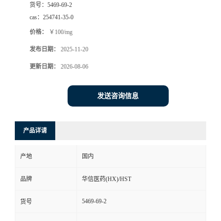
货号：
5469-69-2
司
cas：
254741-35-0
价格：
￥100/mg
动
发布日期：
2025-11-20
态
更新日期：
2026-08-06
联
发送咨询信息
系
产品详请
方
产地
国内
式
品牌
华信医药(HX)/HST
在
5469-69-2
货号
线