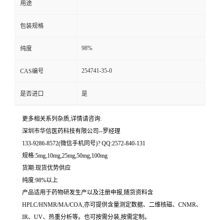
用途
留
包装规格
言
98%
纯度
254741-35-0
CAS编号
是否进口
是
更多相关系列杂质,详情请咨询:
深圳市华信医药科技有限公司--罗经理
133-9286-8572(微信手机同号)? QQ:2572-840-131
规格:5mg,10mg,25mg,50mg,100mg
货期:现货优势供应
纯度:98%以上
产品适用于药物研发生产以及注册申报,随货资料含
HPLC/HNMR/MA/COA,亦可提供含量测定数据、二维核磁、CNMR、
IR、UV、热重分析等。也可按需分装,按需定制。