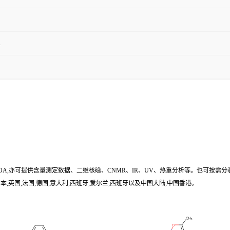
1
/COA,亦可提供含量测定数据、二维核磁、CNMR、IR、UV、热重分析等。也可按需分
,英国,法国,德国,意大利,西班牙,爱尔兰,西班牙以及中国大陆,中国香港。