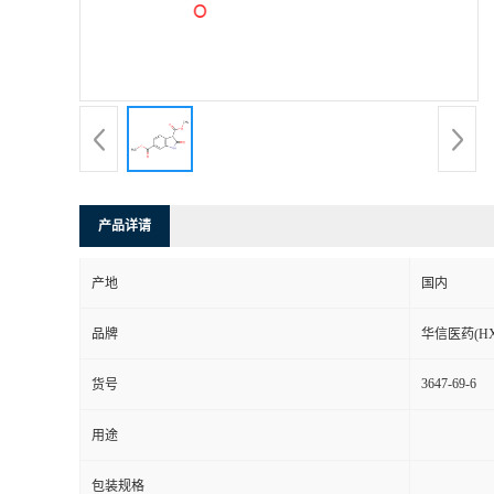
司
动
态
联
产品详请
系
产地
国内
方
品牌
华信医药(HX
式
3647-69-6
货号
在
用途
线
包装规格