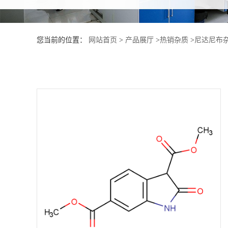
产
您当前的位置：
网站首页
>
产品展厅
>
热销杂质
>
尼达尼布杂
品
展
厅
证
书
荣
誉
公