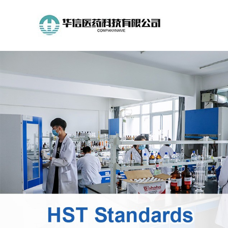
公
司
首
页
公
司
介
绍