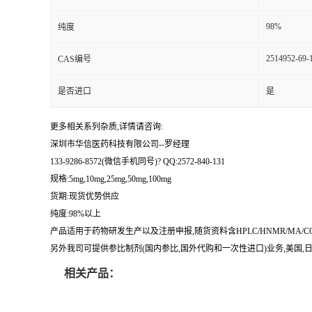
留
98%
纯度
2514952-69-
CAS编号
言
是否进口
是
更多相关系列杂质,详情请咨询:
深圳市华信医药科技有限公司--罗经理
133-9286-8572(微信手机同号)? QQ:2572-840-131
规格:5mg,10mg,25mg,50mg,100mg
货期:现货优势供应
纯度:98%以上
产品适用于药物研发生产以及注册申报,随货资料含HPLC/HNMR/MA
另外我司可提供参比制剂(国内参比,国外代购和一次性进口)业务,美国,日本
相关产品：