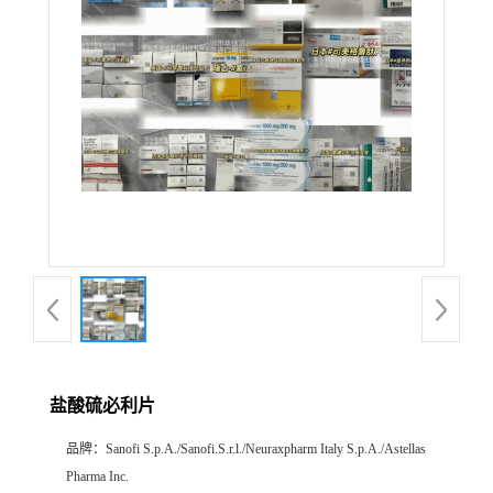
产
品
展
厅
证
书
荣
盐酸硫必利片
誉
品牌：
Sanofi S.p.A./Sanofi.S.r.l./Neuraxpharm Italy S.p.A./Astellas
公
Pharma Inc.