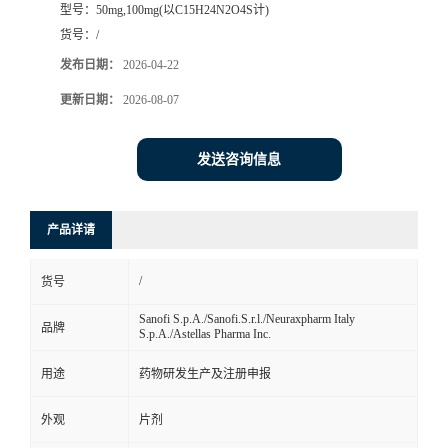
型号：
50mg,100mg(以C15H24N2O4S计)
司
货号：
/
发布日期：
2026-04-22
动
更新日期：
2026-08-07
态
发送咨询信息
联
产品详请
系
/
货号
方
Sanofi S.p.A./Sanofi.S.r.l./Neuraxpharm Italy
品牌
S.p.A./Astellas Pharma Inc.
式
用途
药物研发生产及注册申报
在
外观
片剂
线