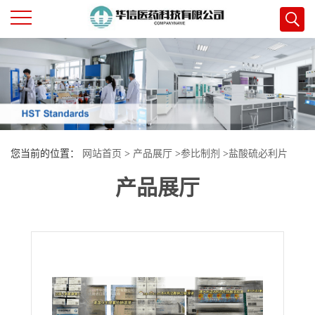
公
司
首
您当前的位置：
网站首页
>
产品展厅
>
参比制剂
>
盐酸硫必利片
页
产品展厅
公
司
介
绍