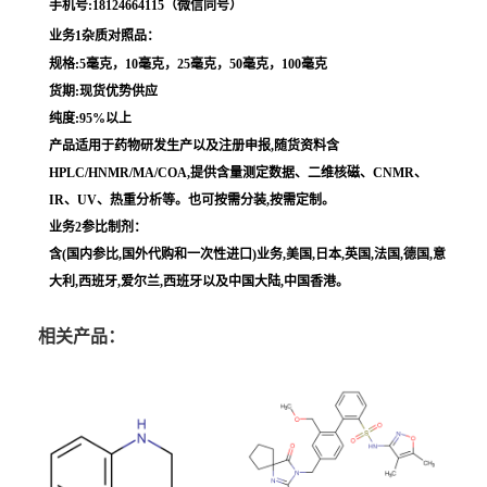
手机号:18124664115（微信同号）
业务1杂质对照品：
规格:5毫克，10毫克，25毫克，50毫克，100毫克
货期:现货优势供应
纯度:95%以上
产品适用于药物研发生产以及注册申报,随货资料含
HPLC/HNMR/MA/COA,提供含量测定数据、二维核磁、CNMR、
IR、UV、热重分析等。也可按需分装,按需定制。
业务2参比制剂：
含(国内参比,国外代购和一次性进口)业务,美国,日本,英国,法国,德国,意
大利,西班牙,爱尔兰,西班牙以及中国大陆,中国香港。
相关产品：