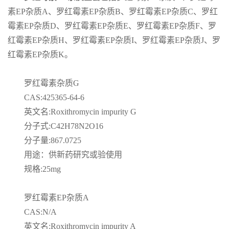
素
EP
杂质
A
、罗红霉素
EP
杂质
B
、罗红霉素
EP
杂质
C
、罗红
产
霉素
EP
杂质
D
、罗红霉素
EP
杂质
E
、罗红霉素
EP
杂质
F
、罗
红霉素
EP
杂质
H
、罗红霉素
EP
杂质
I
、罗红霉素
EP
杂质
J
、罗
品
红霉素
EP
杂质
K
。
展
罗红霉素杂质
G
厅
CAS:425365-64-6
英文名
:Roxithromycin impurity G
证
分子式
:C42H78N2O16
分子量
:867.0725
书
用途：供新药研究或验使用
规格
:25mg
荣
誉
罗红霉素
EP
杂质
A
CAS:N/A
公
英文名
:Roxithromycin impurity A