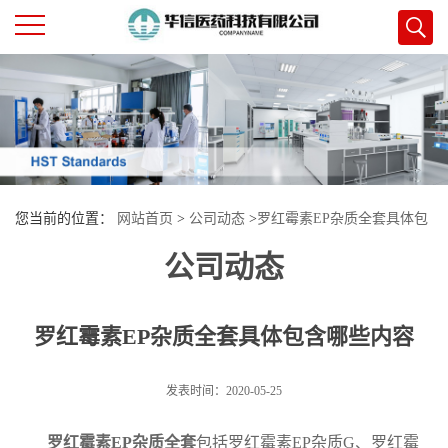
公
司
首
您当前的位置：
网站首页
>
公司动态
>
罗红霉素EP杂质全套具体包
页
公司动态
含哪些内容
公
司
罗红霉素EP杂质全套具体包含哪些内容
介
发表时间：2020-05-25
绍
罗红霉素
EP
杂质全套
包括罗红霉素
EP
杂质
G
、罗红霉