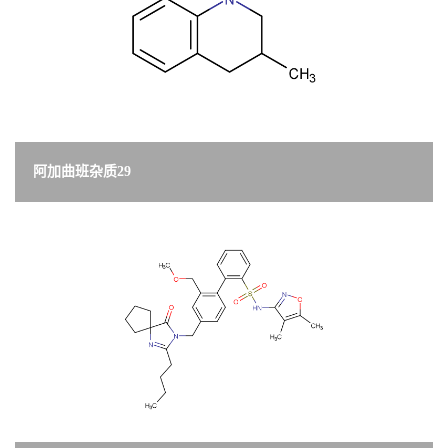
阿加曲班杂质29