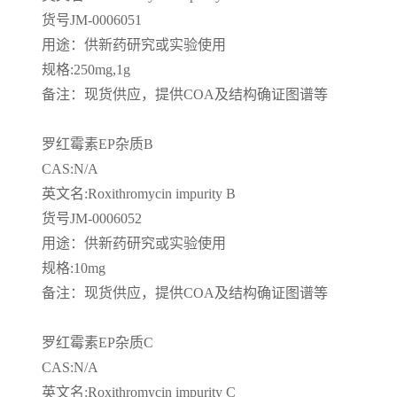
货号
JM-0006051
司
用途：供新药研究或实验使用
规格
:250mg,1g
动
备注：现货供应，提供
COA
及结构确证图谱等
态
罗红霉素
EP
杂质
B
联
CAS:N/A
英文名
:Roxithromycin impurity B
系
货号
JM-0006052
用途：供新药研究或实验使用
方
规格
:10mg
备注：现货供应，提供
COA
及结构确证图谱等
式
罗红霉素
EP
杂质
C
在
CAS:N/A
线
英文名
:Roxithromycin impurity C