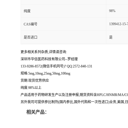
留
98%
纯度
1399412-15-
CAS编号
言
是否进口
是
更多相关系列杂质,详情请咨询:
深圳市华信医药科技有限公司--罗经理
133-9286-8572(微信手机同号)? QQ:2572-840-131
规格:5mg,10mg,25mg,50mg,100mg
货期:现货优势供应
纯度:98%以上
产品适用于药物研发生产以及注册申报,随货资料含HPLC/HNMR/MA
另外我司可提供参比制剂(国内参比,国外代购和一次性进口)业务,美国,日本
相关产品：