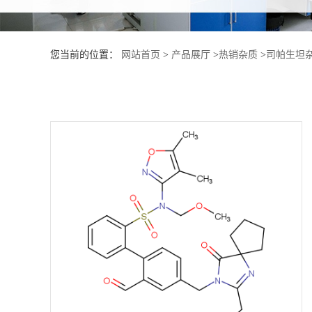
产
您当前的位置：
网站首页
>
产品展厅
>
热销杂质
>
司帕生坦杂
品
展
厅
证
书
荣
誉
公