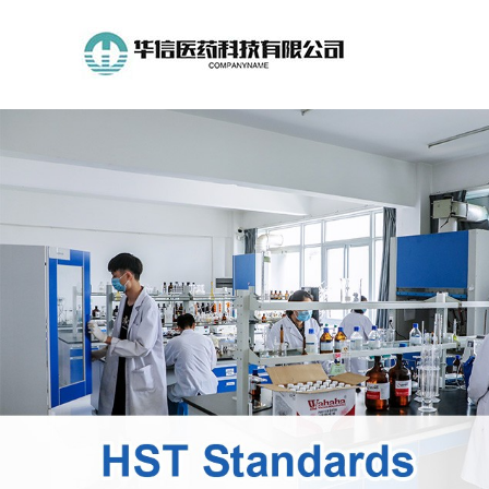
公
司
首
页
公
司
介
绍