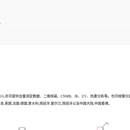
7
/COA,亦可提供含量测定数据、二维核磁、CNMR、IR、UV、热重分析等。也可按需分
,英国,法国,德国,意大利,西班牙,爱尔兰,西班牙以及中国大陆,中国香港。