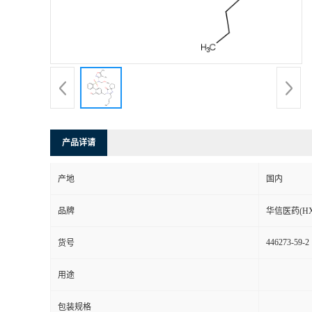
司
动
态
联
产品详请
系
产地
国内
方
品牌
华信医药(HX
式
446273-59-2
货号
在
用途
线
包装规格