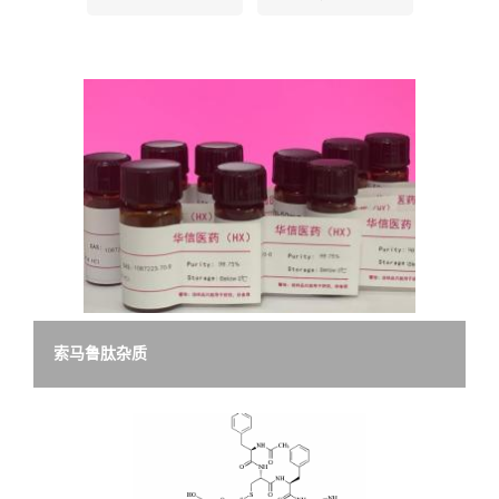
产
品
展
厅
证
书
索马鲁肽杂质
荣
誉
公