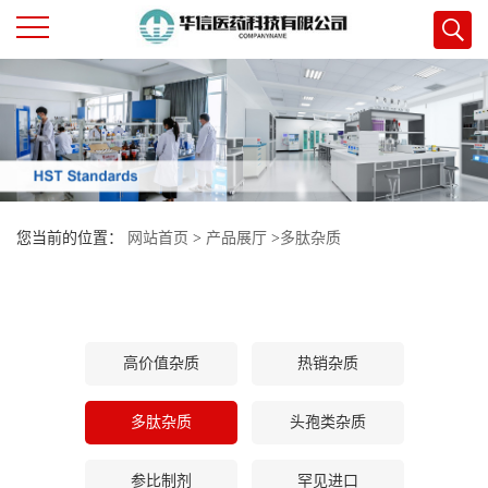
公
司
首
您当前的位置：
网站首页
>
产品展厅
>
多肽杂质
页
公
司
高价值杂质
热销杂质
介
多肽杂质
头孢类杂质
绍
参比制剂
罕见进口