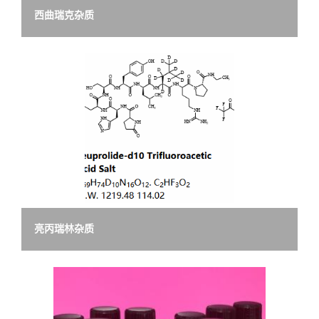
西曲瑞克杂质
留
言
亮丙瑞林杂质