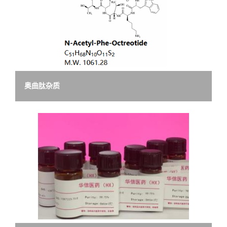
司
动
态
奥曲肽杂质
联
系
方
式
在
线