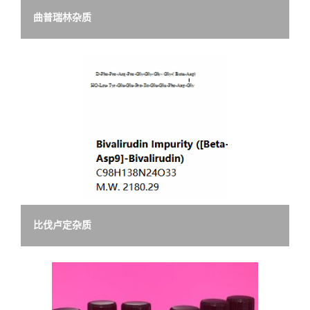
曲普瑞林杂质
比伐卢定杂质