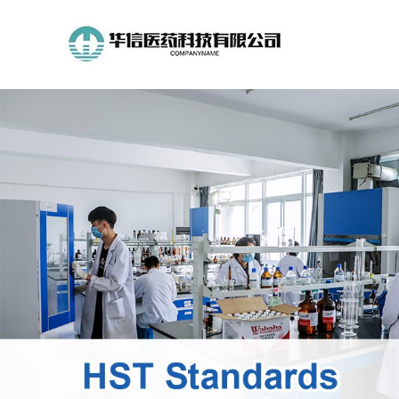
公
司
首
页
公
司
介
绍