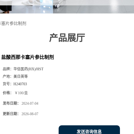
卡塞片参比制剂
产品展厅
盐酸西那卡塞片参比制剂
品牌：
华信医药(HX)/HST
产地：
美日英等
货号：
H240703
价格：
￥100/盒
发布日期：
2024-07-04
更新日期：
2026-08-07
发送咨询信息