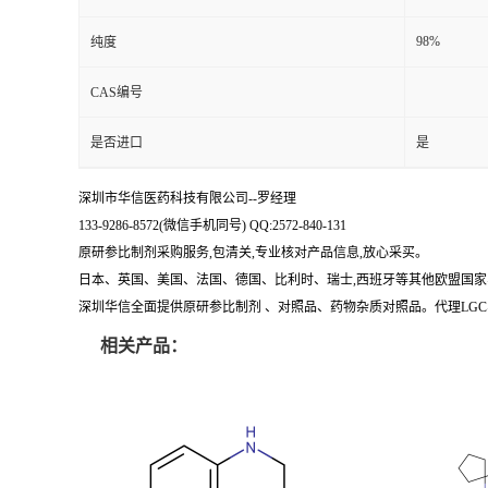
留
98%
纯度
CAS编号
言
是否进口
是
深圳市华信医药科技有限公司--罗经理
133-9286-8572(微信手机同号) QQ:2572-840-131
原研参比制剂采购服务,包清关,专业核对产品信息,放心采买。
日本、英国、美国、法国、德国、比利时、瑞士,西班牙等其他欧盟国家
深圳华信全面提供原研参比制剂 、对照品、药物杂质对照品。代理LGC、
相关产品：