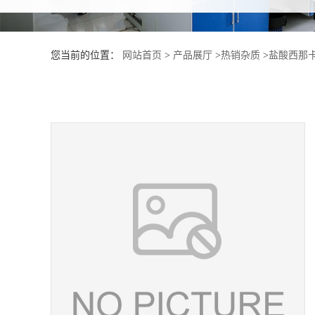
产
您当前的位置：
网站首页
>
产品展厅
>
热销杂质
>
盐酸西那
品
展
厅
证
书
荣
誉
公