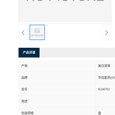
司
动
态
联
产品详请
系
产地
美日英等
方
品牌
华信医药(HX
式
H240703
货号
在
用途
线
包装规格
盒