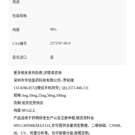
用途
留
包装规格
言
98%
纯度
2573767-96-9
CAS编号
是否进口
是
更多相关系列杂质,详情请咨询:
深圳市华信医药科技有限公司--罗经理
133-9286-8572(微信手机同号) QQ:2572-840-131
规格:5mg,10mg,25mg,50mg,100mg
货期:现货优势供应
纯度:98%以上
产品适用于药物研发生产以及注册申报,随货资料含
HPLC/HNMR/MA/COA,亦可提供含量测定数据、二维核磁、CNMR、
IR、UV、热重分析等。也可按需分装,按需定制。