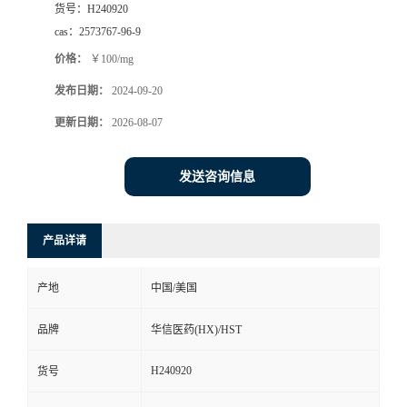
货号：
H240920
司
cas：
2573767-96-9
价格：
￥100/mg
动
发布日期：
2024-09-20
态
更新日期：
2026-08-07
联
发送咨询信息
系
产品详请
方
产地
中国/美国
式
品牌
华信医药(HX)/HST
在
H240920
货号
线