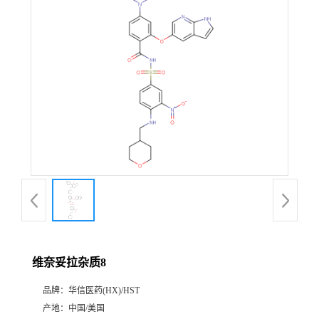
产
品
展
厅
证
书
荣
维奈妥拉杂质8
誉
品牌：
华信医药(HX)/HST
公
产地：
中国/美国