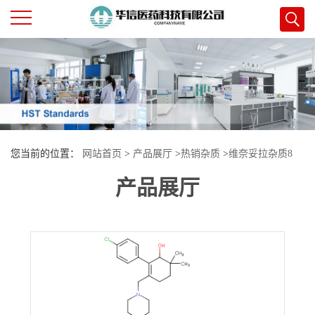
公
司
首
您当前的位置：
网站首页
>
产品展厅
>
热销杂质
>
维奈妥拉杂质8
页
产品展厅
公
司
介
绍