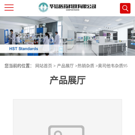
公
司
首
您当前的位置：
网站首页
>
产品展厅
>
热销杂质
>
奥司他韦杂质95
页
产品展厅
公
司
介
绍