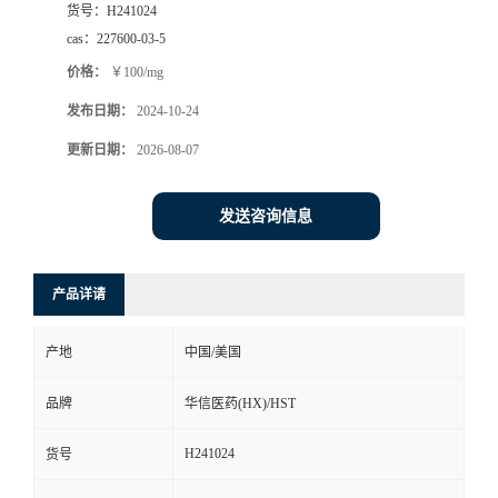
货号：
H241024
司
cas：
227600-03-5
价格：
￥100/mg
动
发布日期：
2024-10-24
态
更新日期：
2026-08-07
联
发送咨询信息
系
产品详请
方
产地
中国/美国
式
品牌
华信医药(HX)/HST
在
H241024
货号
线