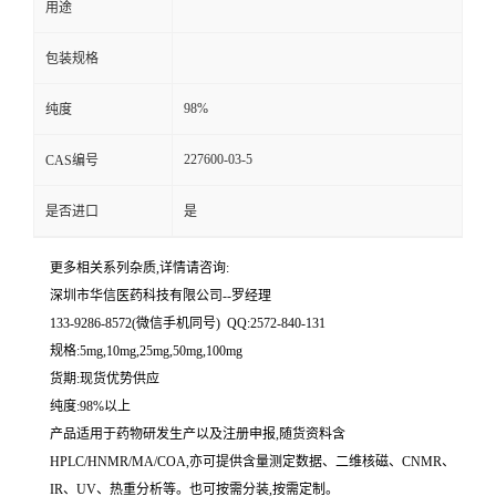
用途
留
包装规格
言
98%
纯度
227600-03-5
CAS编号
是否进口
是
更多相关系列杂质,详情请咨询:
深圳市华信医药科技有限公司--罗经理
133-9286-8572(微信手机同号) QQ:2572-840-131
规格:5mg,10mg,25mg,50mg,100mg
货期:现货优势供应
纯度:98%以上
产品适用于药物研发生产以及注册申报,随货资料含
HPLC/HNMR/MA/COA,亦可提供含量测定数据、二维核磁、CNMR、
IR、UV、热重分析等。也可按需分装,按需定制。