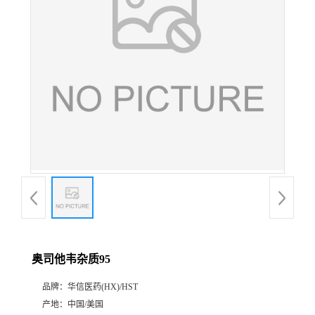
产
品
展
厅
证
书
荣
奥司他韦杂质95
誉
品牌：
华信医药(HX)/HST
公
产地：
中国/美国