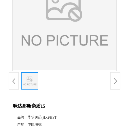
产
品
展
厅
证
书
荣
咪达那新杂质15
誉
品牌：
华信医药(HX)/HST
公
产地：
中国/美国