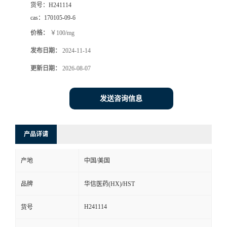
货号：
H241114
司
cas：
170105-09-6
价格：
￥100/mg
动
发布日期：
2024-11-14
态
更新日期：
2026-08-07
联
发送咨询信息
系
产品详请
方
产地
中国/美国
式
品牌
华信医药(HX)/HST
在
H241114
货号
线