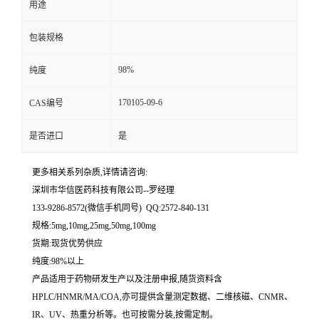
用途
留
包装规格
言
98%
纯度
170105-09-6
CAS编号
是否进口
是
更多相关系列杂质,详情请咨询:
深圳市华信医药科技有限公司--罗经理
133-9286-8572(微信手机同号) QQ:2572-840-131
规格:5mg,10mg,25mg,50mg,100mg
货期:现货优势供应
纯度:98%以上
产品适用于药物研发生产以及注册申报,随货资料含
HPLC/HNMR/MA/COA,亦可提供含量测定数据、二维核磁、CNMR、
IR、UV、热重分析等。也可按需分装,按需定制。