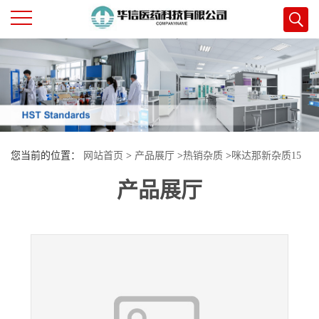
公
司
首
您当前的位置：
网站首页
>
产品展厅
>
热销杂质
>
咪达那新杂质15
页
产品展厅
公
司
介
绍