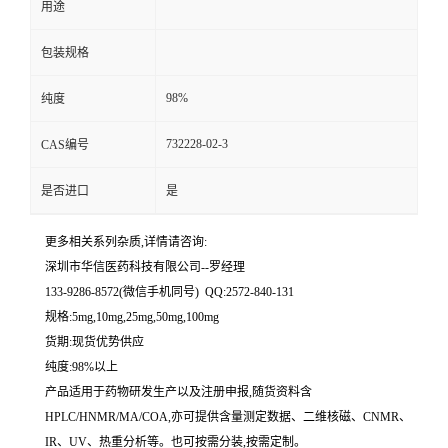
用途
留
包装规格
言
98%
纯度
732228-02-3
CAS编号
是否进口
是
更多相关系列杂质,详情请咨询:
深圳市华信医药科技有限公司--罗经理
133-9286-8572(微信手机同号) QQ:2572-840-131
规格:5mg,10mg,25mg,50mg,100mg
货期:现货优势供应
纯度:98%以上
产品适用于药物研发生产以及注册申报,随货资料含
HPLC/HNMR/MA/COA,亦可提供含量测定数据、二维核磁、CNMR、
IR、UV、热重分析等。也可按需分装,按需定制。