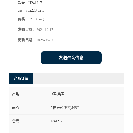
货号：
H241217
司
cas：
732228-02-3
价格：
￥100/mg
动
发布日期：
2024-12-17
态
更新日期：
2026-08-07
联
发送咨询信息
系
产品详请
方
产地
中国/美国
式
品牌
华信医药(HX)/HST
在
H241217
货号
线