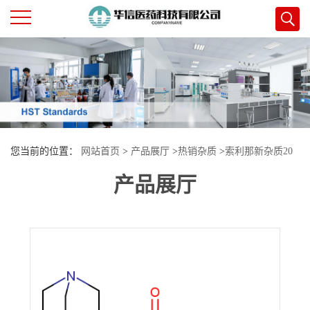
公
司
首
您当前的位置：
网站首页
>
产品展厅
>
热销杂质
>
索利那新杂质20
页
产品展厅
公
司
介
绍