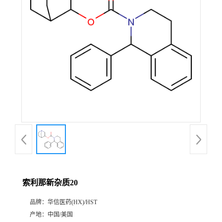
产
品
展
厅
证
书
荣
索利那新杂质20
誉
品牌：
华信医药(HX)/HST
公
产地：
中国/美国