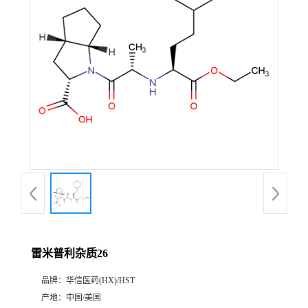
产
品
展
厅
证
书
荣
雷米普利杂质26
誉
品牌：
华信医药(HX)/HST
公
产地：
中国/美国