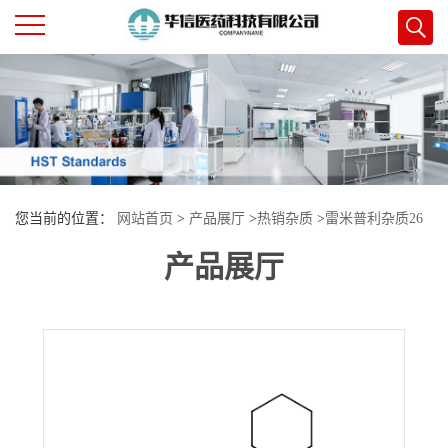
公
司
首
您当前的位置：
网站首页
>
产品展厅
>
热销杂质
>
雷米普利杂质26
页
产品展厅
公
司
介
绍