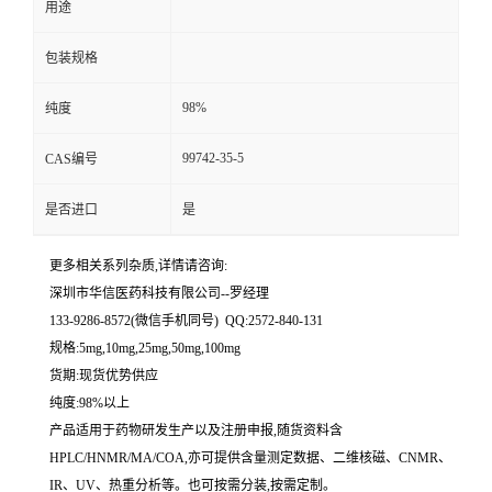
用途
留
包装规格
言
98%
纯度
99742-35-5
CAS编号
是否进口
是
更多相关系列杂质,详情请咨询:
深圳市华信医药科技有限公司--罗经理
133-9286-8572(微信手机同号) QQ:2572-840-131
规格:5mg,10mg,25mg,50mg,100mg
货期:现货优势供应
纯度:98%以上
产品适用于药物研发生产以及注册申报,随货资料含
HPLC/HNMR/MA/COA,亦可提供含量测定数据、二维核磁、CNMR、
IR、UV、热重分析等。也可按需分装,按需定制。