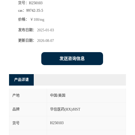
货号：
H250103
司
cas：
99742-35-5
价格：
￥100/mg
动
发布日期：
2025-01-03
态
更新日期：
2026-08-07
联
发送咨询信息
系
产品详请
方
产地
中国/美国
式
品牌
华信医药(HX)/HST
在
H250103
货号
线