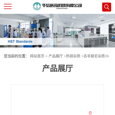
公
司
首
您当前的位置：
网站首页
>
产品展厅
>
热销杂质
>
吉非替尼杂质16
页
产品展厅
公
司
介
绍