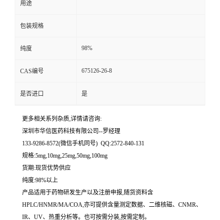
用途
留
包装规格
言
98%
纯度
675126-26-8
CAS编号
是否进口
是
更多相关系列杂质,详情请咨询:
深圳市华信医药科技有限公司--罗经理
133-9286-8572(微信手机同号) QQ:2572-840-131
规格:5mg,10mg,25mg,50mg,100mg
货期:现货优势供应
纯度:98%以上
产品适用于药物研发生产以及注册申报,随货资料含
HPLC/HNMR/MA/COA,亦可提供含量测定数据、二维核磁、CNMR、
IR、UV、热重分析等。也可按需分装,按需定制。