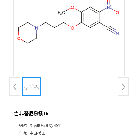
产
品
展
厅
证
书
荣
吉非替尼杂质16
誉
品牌：
华信医药(HX)/HST
公
产地：
中国/美国