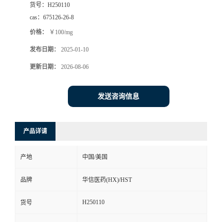
货号：
H250110
司
cas：
675126-26-8
价格：
￥100/mg
动
发布日期：
2025-01-10
态
更新日期：
2026-08-06
联
发送咨询信息
系
产品详请
方
产地
中国/美国
式
品牌
华信医药(HX)/HST
在
H250110
货号
线