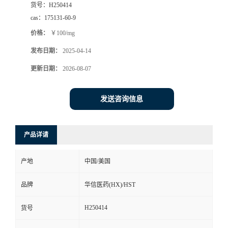
货号：
H250414
司
cas：
175131-60-9
价格：
￥100/mg
动
发布日期：
2025-04-14
态
更新日期：
2026-08-07
联
发送咨询信息
系
产品详请
方
产地
中国/美国
式
品牌
华信医药(HX)/HST
在
H250414
货号
线