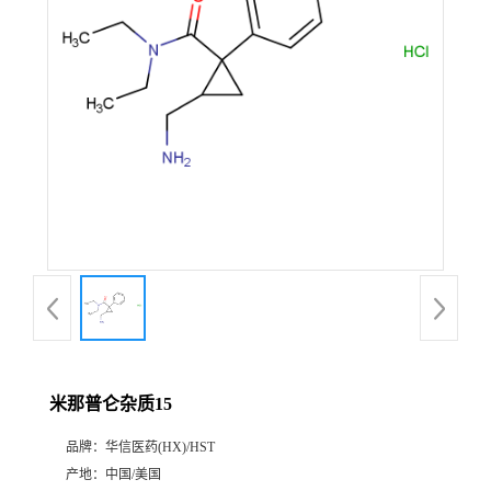
产
品
展
厅
证
书
荣
米那普仑杂质15
誉
品牌：
华信医药(HX)/HST
公
产地：
中国/美国