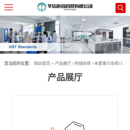
公
司
首
您当前的位置：
网站首页
>
产品展厅
>
热销杂质
>
米那普仑杂质15
页
产品展厅
公
司
介
绍