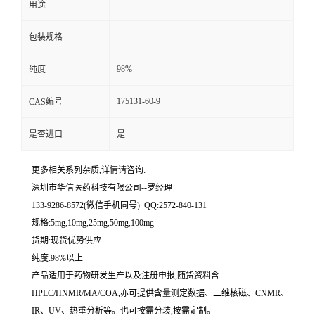
用途
留
包装规格
言
98%
纯度
175131-60-9
CAS编号
是否进口
是
更多相关系列杂质,详情请咨询:
深圳市华信医药科技有限公司--罗经理
133-9286-8572(微信手机同号) QQ:2572-840-131
规格:5mg,10mg,25mg,50mg,100mg
货期:现货优势供应
纯度:98%以上
产品适用于药物研发生产以及注册申报,随货资料含
HPLC/HNMR/MA/COA,亦可提供含量测定数据、二维核磁、CNMR、
IR、UV、热重分析等。也可按需分装,按需定制。