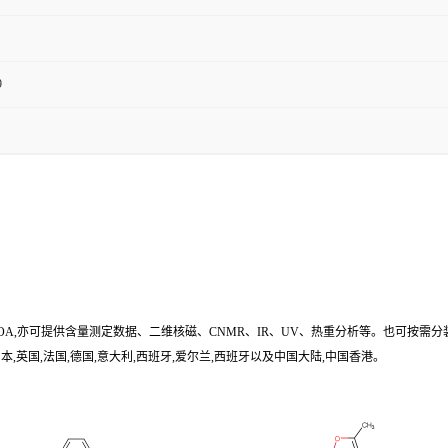
9
/COA,亦可提供含量测定数据、二维核磁、CNMR、IR、UV、热重分析等。也可按需分
,英国,法国,德国,意大利,西班牙,爱尔兰,西班牙以及中国大陆,中国香港。