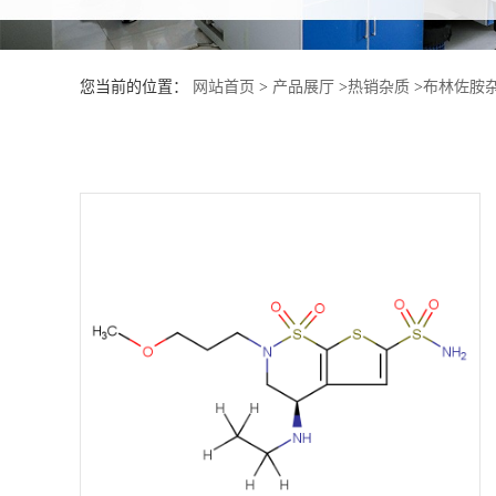
产
您当前的位置：
网站首页
>
产品展厅
>
热销杂质
>
布林佐胺杂
品
展
厅
证
书
荣
誉
公