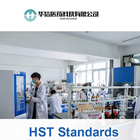
公
司
首
页
公
司
介
绍