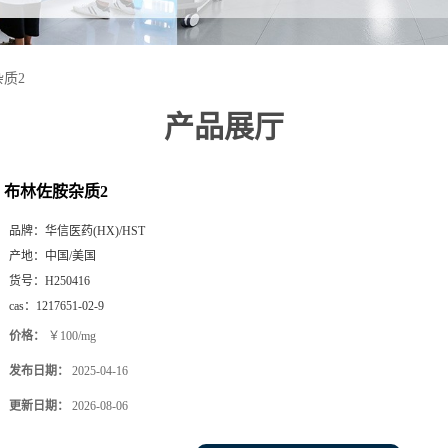
质2
产品展厅
布林佐胺杂质2
品牌：
华信医药(HX)/HST
产地：
中国/美国
货号：
H250416
cas：
1217651-02-9
价格：
￥100/mg
发布日期：
2025-04-16
更新日期：
2026-08-06