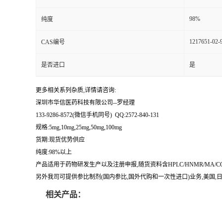
留
98%
纯度
1217651-02-
CAS编号
言
是否进口
是
更多相关系列杂质,详情请咨询:
深圳市华信医药科技有限公司--罗经理
133-9286-8572(微信手机同号) QQ:2572-840-131
规格:5mg,10mg,25mg,50mg,100mg
货期:现货优势供应
纯度:98%以上
产品适用于药物研发生产以及注册申报,随货资料含HPLC/HNMR/MA
另外我司可提供参比制剂(国内参比,国外代购和一次性进口)业务,美国,日本
相关产品：