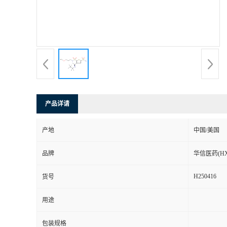
司
动
态
联
产品详请
系
产地
中国/美国
方
品牌
华信医药(HX
式
H250416
货号
在
用途
线
包装规格