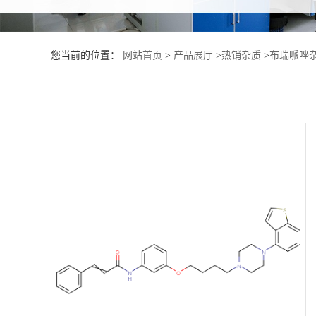
产
您当前的位置：
网站首页
>
产品展厅
>
热销杂质
>
布瑞哌唑杂
品
展
厅
证
书
荣
誉
公