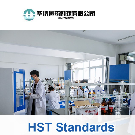
公
司
首
页
公
司
介
绍