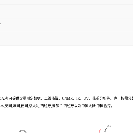
7
/COA,亦可提供含量测定数据、二维核磁、CNMR、IR、UV、热重分析等。也可按需分
,英国,法国,德国,意大利,西班牙,爱尔兰,西班牙以及中国大陆,中国香港。