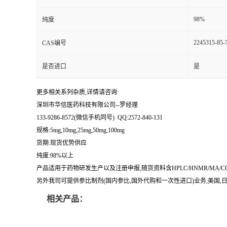
留
98%
纯度
2245315-85-
CAS编号
言
是否进口
是
更多相关系列杂质,详情请咨询:
深圳市华信医药科技有限公司--罗经理
133-9286-8572(微信手机同号) QQ:2572-840-131
规格:5mg,10mg,25mg,50mg,100mg
货期:现货优势供应
纯度:98%以上
产品适用于药物研发生产以及注册申报,随货资料含HPLC/HNMR/MA
另外我司可提供参比制剂(国内参比,国外代购和一次性进口)业务,美国,日本
相关产品：