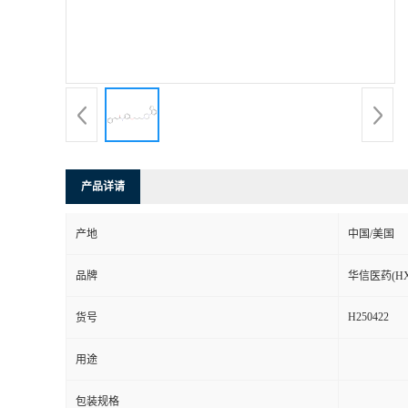
司
动
态
联
产品详请
系
产地
中国/美国
方
品牌
华信医药(HX
式
H250422
货号
在
用途
线
包装规格