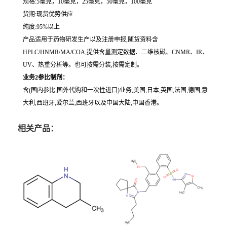
规格:5毫克，10毫克，25毫克，50毫克，100毫克
货期:现货优势供应
纯度:95%以上
产品适用于药物研发生产以及注册申报,随货资料含
HPLC/HNMR/MA/COA,提供含量测定数据、二维核磁、CNMR、IR、
UV、热重分析等。也可按需分装,按需定制。
业务2参比制剂：
含(国内参比,国外代购和一次性进口)业务,美国,日本,英国,法国,德国,意
大利,西班牙,爱尔兰,西班牙以及中国大陆,中国香港。
相关产品：