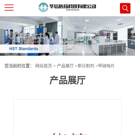
公
司
首
您当前的位置：
网站首页
>
产品展厅
>
参比制剂
>
甲硝唑片
页
产品展厅
公
司
介
绍