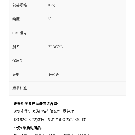
0.2g
包装规格
留
%
纯度
言
CAS编号
FLAGYL
别名
保质期
月
级别
医药级
质量标准
更多相关系产品详情请咨询:
深圳市华信医药科技有限公司--罗经理
133-9286-8572(微信手机同号)QQ:2572-840-131
业务1杂质对照品：