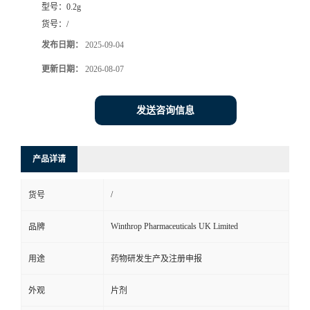
型号：
0.2g
司
货号：
/
发布日期：
2025-09-04
动
更新日期：
2026-08-07
态
发送咨询信息
联
产品详请
系
/
货号
方
Winthrop Pharmaceuticals UK Limited
品牌
式
用途
药物研发生产及注册申报
在
外观
片剂
线