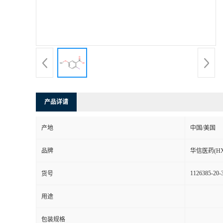
司
动
态
联
产品详请
系
产地
中国/美国
方
品牌
华信医药(HX
式
1126385-20-
货号
在
用途
线
包装规格