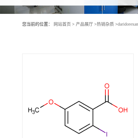
产
您当前的位置：
网站首页
>
产品展厅
>
热销杂质
>
daridorexan
品
展
厅
证
书
荣
誉
公