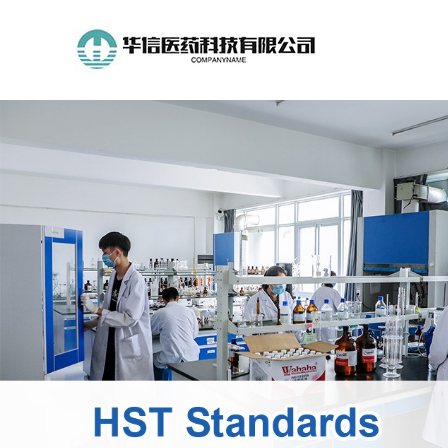
公
司
首
页
公
司
介
绍