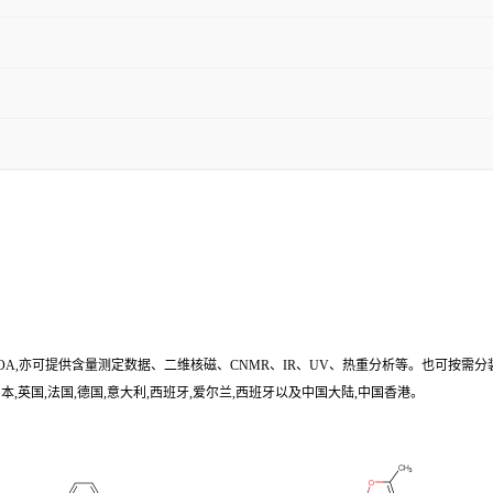
/COA,亦可提供含量测定数据、二维核磁、CNMR、IR、UV、热重分析等。也可按需分
,英国,法国,德国,意大利,西班牙,爱尔兰,西班牙以及中国大陆,中国香港。