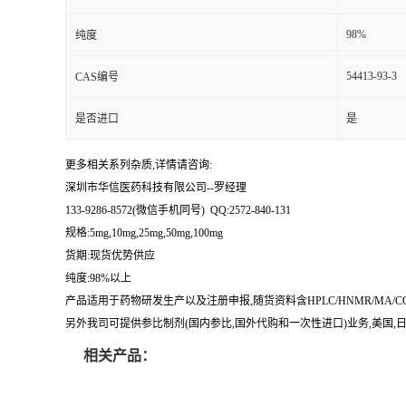
留
98%
纯度
54413-93-3
CAS编号
言
是否进口
是
更多相关系列杂质,详情请咨询:
深圳市华信医药科技有限公司--罗经理
133-9286-8572(微信手机同号) QQ:2572-840-131
规格:5mg,10mg,25mg,50mg,100mg
货期:现货优势供应
纯度:98%以上
产品适用于药物研发生产以及注册申报,随货资料含HPLC/HNMR/MA
另外我司可提供参比制剂(国内参比,国外代购和一次性进口)业务,美国,日本
相关产品：