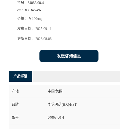
货号：
64068-00-4
司
cas：
830346-49-1
价格：
￥100/mg
动
发布日期：
2025-09-11
态
更新日期：
2026-08-06
联
发送咨询信息
系
产品详请
方
产地
中国/美国
式
品牌
华信医药(HX)/HST
在
64068-00-4
货号
线