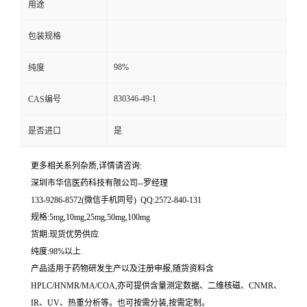
用途
留
包装规格
言
98%
纯度
830346-49-1
CAS编号
是否进口
是
更多相关系列杂质,详情请咨询:
深圳市华信医药科技有限公司--罗经理
133-9286-8572(微信手机同号) QQ:2572-840-131
规格:5mg,10mg,25mg,50mg,100mg
货期:现货优势供应
纯度:98%以上
产品适用于药物研发生产以及注册申报,随货资料含
HPLC/HNMR/MA/COA,亦可提供含量测定数据、二维核磁、CNMR、
IR、UV、热重分析等。也可按需分装,按需定制。