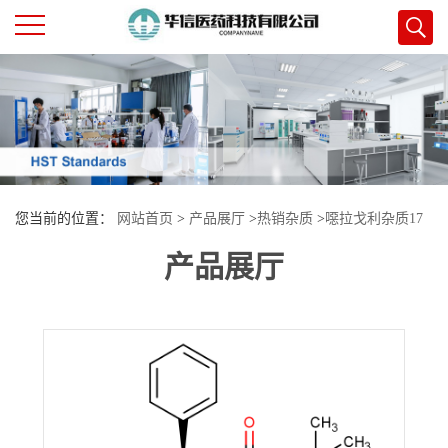
公
司
首
您当前的位置：
网站首页
>
产品展厅
>
热销杂质
>
噁拉戈利杂质17
页
产品展厅
公
司
介
绍