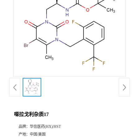
产
品
展
厅
证
书
荣
噁拉戈利杂质17
誉
品牌：
华信医药(HX)/HST
公
产地：
中国/美国