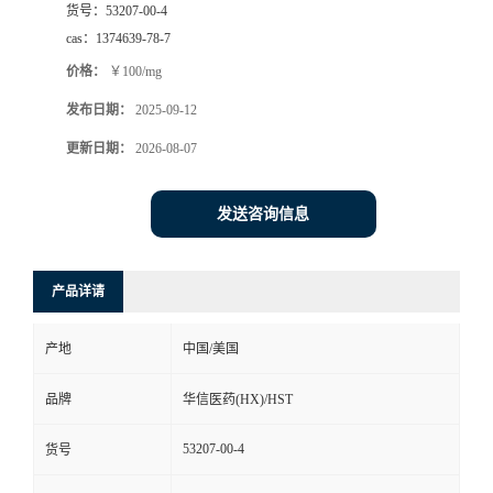
货号：
53207-00-4
司
cas：
1374639-78-7
价格：
￥100/mg
动
发布日期：
2025-09-12
态
更新日期：
2026-08-07
联
发送咨询信息
系
产品详请
方
产地
中国/美国
式
品牌
华信医药(HX)/HST
在
53207-00-4
货号
线