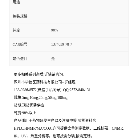
用途
留
包装规格
言
98%
纯度
1374639-78-7
CAS编号
是否进口
是
更多相关系列杂质,详情请咨询:
深圳市华信医药科技有限公司--罗经理
133-9286-8572(微信手机同号) QQ:2572-840-131
规格:5mg,10mg,25mg,50mg,100mg
货期:现货优势供应
纯度:98%以上
产品适用于药物研发生产以及注册申报,随货资料含
HPLC/HNMR/MA/COA,亦可提供含量测定数据、二维核磁、CNMR、
IR、UV、热重分析等。也可按需分装,按需定制。