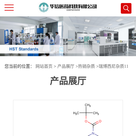
公
司
首
您当前的位置：
网站首页
>
产品展厅
>
热销杂质
>
瑞博西尼杂质11
页
产品展厅
公
司
介
绍