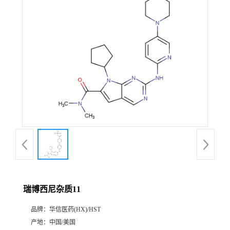
产
品
展
厅
证
书
荣
瑞博西尼杂质11
誉
品牌：
华信医药(HX)/HST
公
产地：
中国/美国