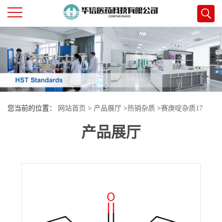
公
司
首
您当前的位置：
网站首页
>
产品展厅
>
热销杂质
>
赛庚啶杂质17
页
产品展厅
公
司
介
绍