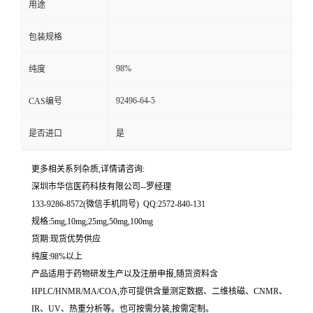
用途
留
包装规格
言
98%
纯度
92496-64-5
CAS编号
是否进口
是
更多相关系列杂质,详情请咨询:
深圳市华信医药科技有限公司--罗经理
133-9286-8572(微信手机同号) QQ:2572-840-131
规格:5mg,10mg,25mg,50mg,100mg
货期:现货优势供应
纯度:98%以上
产品适用于药物研发生产以及注册申报,随货资料含
HPLC/HNMR/MA/COA,亦可提供含量测定数据、二维核磁、CNMR、
IR、UV、热重分析等。也可按需分装,按需定制。