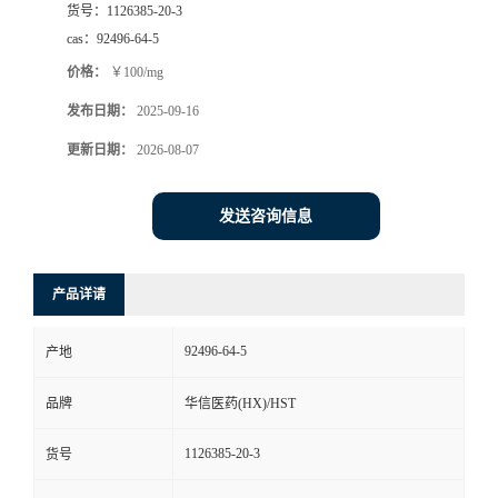
货号：
1126385-20-3
司
cas：
92496-64-5
价格：
￥100/mg
动
发布日期：
2025-09-16
态
更新日期：
2026-08-07
联
发送咨询信息
系
产品详请
方
92496-64-5
产地
式
品牌
华信医药(HX)/HST
在
1126385-20-3
货号
线