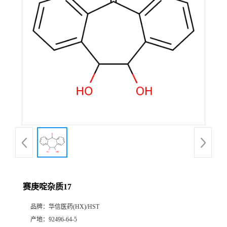
产
品
展
厅
证
书
荣
赛庚啶杂质17
誉
品牌：
华信医药(HX)/HST
公
产地：
92496-64-5