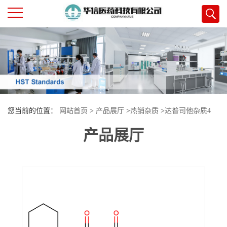
公
司
首
您当前的位置：
网站首页
>
产品展厅
>
热销杂质
>
达普司他杂质4
页
产品展厅
公
司
介
绍