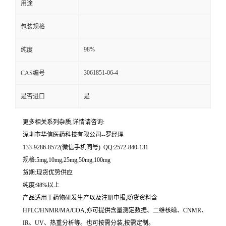
用途
留
包装规格
言
98%
纯度
3061851-06-4
CAS编号
是否进口
是
更多相关系列杂质,详情请咨询:
深圳市华信医药科技有限公司--罗经理
133-9286-8572(微信手机同号) QQ:2572-840-131
规格:5mg,10mg,25mg,50mg,100mg
货期:现货优势供应
纯度:98%以上
产品适用于药物研发生产以及注册申报,随货资料含
HPLC/HNMR/MA/COA,亦可提供含量测定数据、二维核磁、CNMR、
IR、UV、热重分析等。也可按需分装,按需定制。