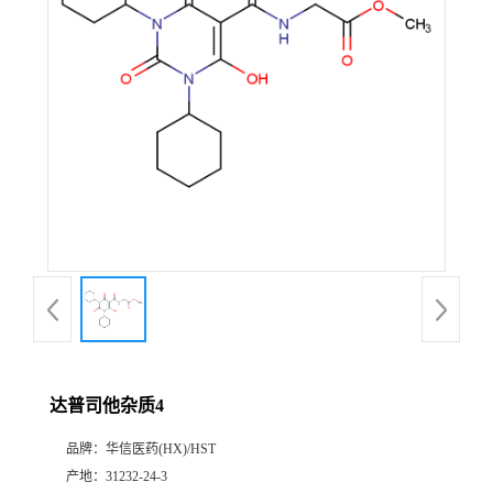
产
品
展
厅
证
书
荣
达普司他杂质4
誉
品牌：
华信医药(HX)/HST
公
产地：
31232-24-3