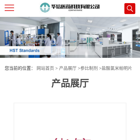
公
司
首
您当前的位置：
网站首页
>
产品展厅
>
参比制剂
>
盐酸氯米帕明片
页
产品展厅
公
司
介
绍