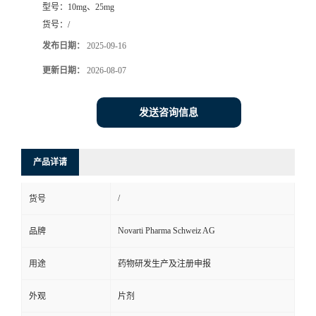
型号：
10mg、25mg
司
货号：
/
发布日期：
2025-09-16
动
更新日期：
2026-08-07
态
发送咨询信息
联
产品详请
系
/
货号
方
Novarti Pharma Schweiz AG
品牌
式
用途
药物研发生产及注册申报
在
外观
片剂
线