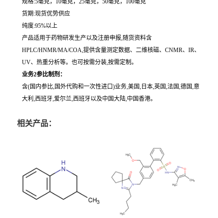
规格:5毫克，10毫克，25毫克，50毫克，100毫克
货期:现货优势供应
纯度:95%以上
产品适用于药物研发生产以及注册申报,随货资料含
HPLC/HNMR/MA/COA,提供含量测定数据、二维核磁、CNMR、IR、
UV、热重分析等。也可按需分装,按需定制。
业务2参比制剂：
含(国内参比,国外代购和一次性进口)业务,美国,日本,英国,法国,德国,意
大利,西班牙,爱尔兰,西班牙以及中国大陆,中国香港。
相关产品：