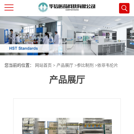
公
司
首
您当前的位置：
网站首页
>
产品展厅
>
参比制剂
>
依非韦伦片
页
产品展厅
公
司
介
绍