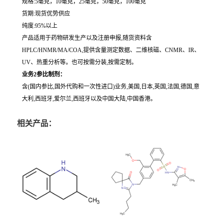
规格:5毫克，10毫克，25毫克，50毫克，100毫克
货期:现货优势供应
纯度:95%以上
产品适用于药物研发生产以及注册申报,随货资料含
HPLC/HNMR/MA/COA,提供含量测定数据、二维核磁、CNMR、IR、
UV、热重分析等。也可按需分装,按需定制。
业务2参比制剂：
含(国内参比,国外代购和一次性进口)业务,美国,日本,英国,法国,德国,意
大利,西班牙,爱尔兰,西班牙以及中国大陆,中国香港。
相关产品：