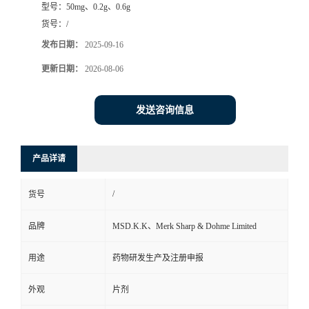
型号：
50mg、0.2g、0.6g
司
货号：
/
发布日期：
2025-09-16
动
更新日期：
2026-08-06
态
发送咨询信息
联
产品详请
系
/
货号
方
品牌
MSD.K.K、Merk Sharp & Dohme Limited
式
用途
药物研发生产及注册申报
在
外观
片剂
线