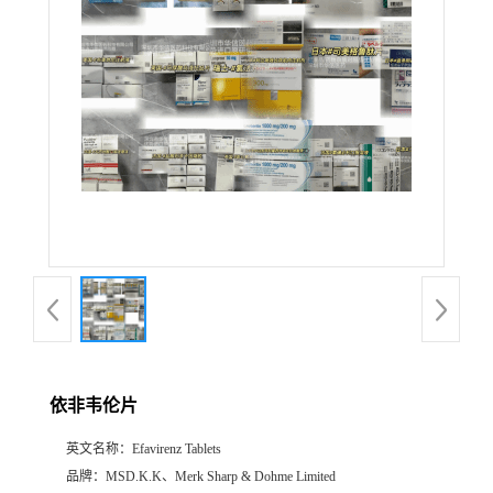
产
品
展
厅
证
书
荣
依非韦伦片
誉
英文名称：
Efavirenz Tablets
公
品牌：
MSD.K.K、Merk Sharp & Dohme Limited