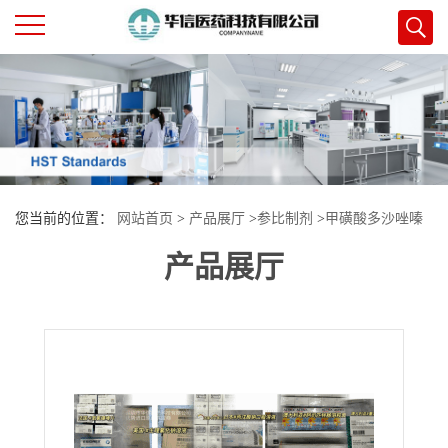
公
司
首
您当前的位置：
网站首页
>
产品展厅
>
参比制剂
>
甲磺酸多沙唑嗪
页
产品展厅
片
公
司
介
绍