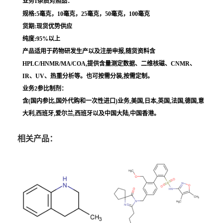
业务1杂质对照品：
规格:5毫克，10毫克，25毫克，50毫克，100毫克
货期:现货优势供应
纯度:95%以上
产品适用于药物研发生产以及注册申报,随货资料含
HPLC/HNMR/MA/COA,提供含量测定数据、二维核磁、CNMR、
IR、UV、热重分析等。也可按需分装,按需定制。
业务2参比制剂：
含(国内参比,国外代购和一次性进口)业务,美国,日本,英国,法国,德国,意
大利,西班牙,爱尔兰,西班牙以及中国大陆,中国香港。
相关产品：