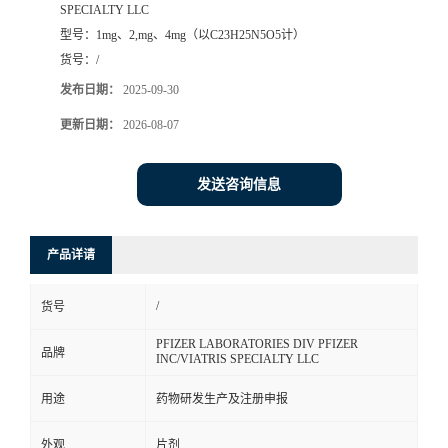
SPECIALTY LLC
司
型号：
1mg、2,mg、4mg（以C23H25N5O5计）
货号：
/
动
发布日期：
2025-09-30
更新日期：
2026-08-07
态
发送咨询信息
联
系
产品详请
方
/
货号
式
PFIZER LABORATORIES DIV PFIZER
品牌
INC/VIATRIS SPECIALTY LLC
在
用途
药物研发生产及注册申报
线
外观
片剂