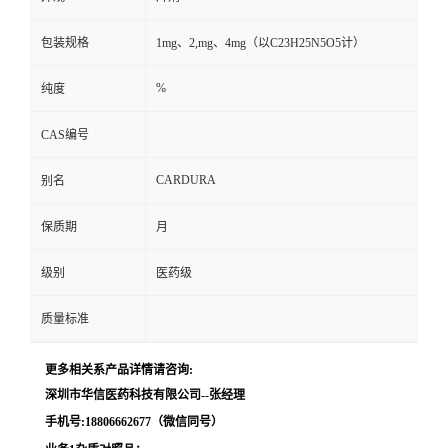
留
包装规格
1mg、2,mg、4mg（以C23H25N5O5计）
言
%
纯度
CAS编号
CARDURA
别名
保质期
月
级别
医药级
质量标准
更多相关系产品详情请咨询:
深圳市华信医药科技有限公司--张经理
手机号:18806662677（微信同号）