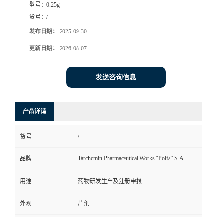
型号：
0.25g
司
货号：
/
发布日期：
2025-09-30
动
更新日期：
2026-08-07
态
发送咨询信息
联
产品详请
系
/
货号
方
Tarchomin Pharmaceutical Works “Polfa” S.A.
品牌
式
用途
药物研发生产及注册申报
在
外观
片剂
线