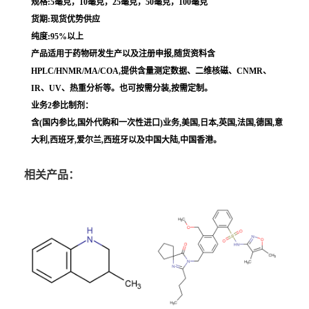
规格:5毫克，10毫克，25毫克，50毫克，100毫克
货期:现货优势供应
纯度:95%以上
产品适用于药物研发生产以及注册申报,随货资料含
HPLC/HNMR/MA/COA,提供含量测定数据、二维核磁、CNMR、
IR、UV、热重分析等。也可按需分装,按需定制。
业务2参比制剂：
含(国内参比,国外代购和一次性进口)业务,美国,日本,英国,法国,德国,意
大利,西班牙,爱尔兰,西班牙以及中国大陆,中国香港。
相关产品：