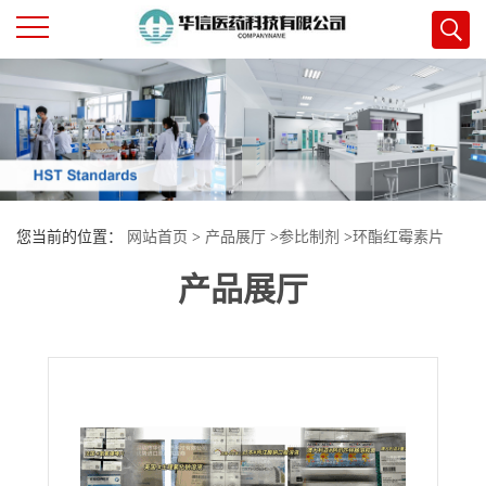
公
司
首
您当前的位置：
网站首页
>
产品展厅
>
参比制剂
>
环酯红霉素片
页
产品展厅
公
司
介
绍