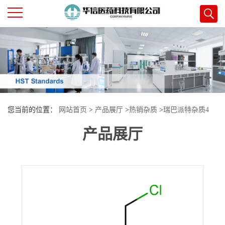
公
司
首
您当前的位置：
网站首页
>
产品展厅
>
热销杂质
>
瑞巴派特杂质4
页
产品展厅
公
司
介
绍