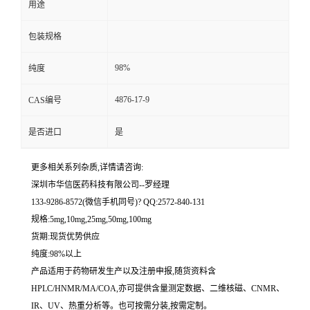
用途
留
包装规格
言
98%
纯度
4876-17-9
CAS编号
是否进口
是
更多相关系列杂质,详情请咨询:
深圳市华信医药科技有限公司--罗经理
133-9286-8572(微信手机同号)? QQ:2572-840-131
规格:5mg,10mg,25mg,50mg,100mg
货期:现货优势供应
纯度:98%以上
产品适用于药物研发生产以及注册申报,随货资料含
HPLC/HNMR/MA/COA,亦可提供含量测定数据、二维核磁、CNMR、
IR、UV、热重分析等。也可按需分装,按需定制。