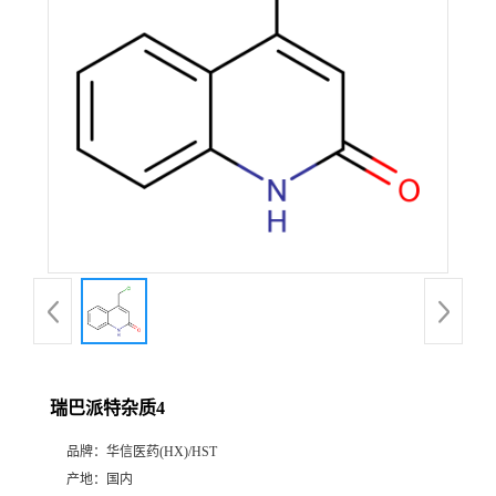
产
品
展
厅
证
书
荣
瑞巴派特杂质4
誉
品牌：
华信医药(HX)/HST
公
产地：
国内