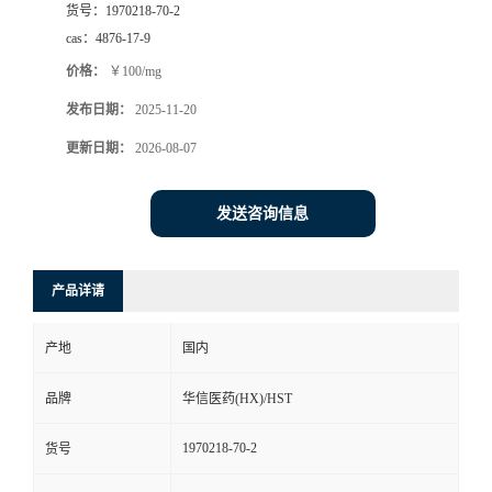
货号：
1970218-70-2
司
cas：
4876-17-9
价格：
￥100/mg
动
发布日期：
2025-11-20
态
更新日期：
2026-08-07
联
发送咨询信息
系
产品详请
方
产地
国内
式
品牌
华信医药(HX)/HST
在
1970218-70-2
货号
线