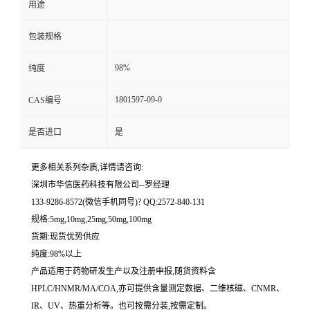
用途
留
包装规格
言
98%
纯度
1801597-09-0
CAS编号
是否进口
是
更多相关系列杂质,详情请咨询:
深圳市华信医药科技有限公司--罗经理
133-9286-8572(微信手机同号)? QQ:2572-840-131
规格:5mg,10mg,25mg,50mg,100mg
货期:现货优势供应
纯度:98%以上
产品适用于药物研发生产以及注册申报,随货资料含
HPLC/HNMR/MA/COA,亦可提供含量测定数据、二维核磁、CNMR、
IR、UV、热重分析等。也可按需分装,按需定制。