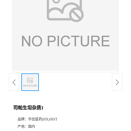
产
品
展
厅
证
书
荣
司帕生坦杂质1
誉
品牌：
华信医药(HX)/HST
公
产地：
国内