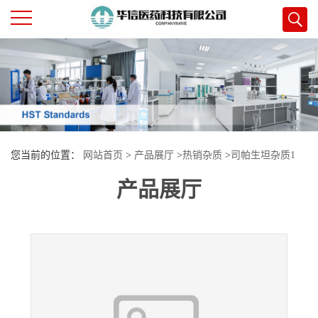
公
司
首
您当前的位置：
网站首页
>
产品展厅
>
热销杂质
>
司帕生坦杂质1
页
产品展厅
公
司
介
绍