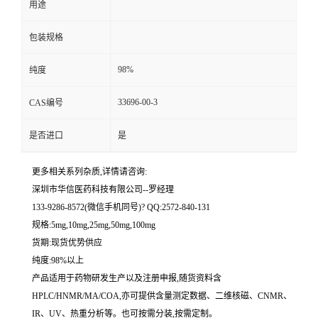
用途
留
包装规格
言
98%
纯度
33696-00-3
CAS编号
是否进口
是
更多相关系列杂质,详情请咨询:
深圳市华信医药科技有限公司--罗经理
133-9286-8572(微信手机同号)? QQ:2572-840-131
规格:5mg,10mg,25mg,50mg,100mg
货期:现货优势供应
纯度:98%以上
产品适用于药物研发生产以及注册申报,随货资料含
HPLC/HNMR/MA/COA,亦可提供含量测定数据、二维核磁、CNMR、
IR、UV、热重分析等。也可按需分装,按需定制。