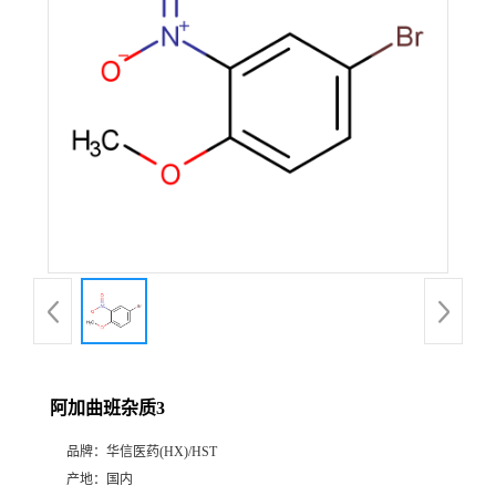
产
品
展
厅
证
书
荣
阿加曲班杂质3
誉
品牌：
华信医药(HX)/HST
公
产地：
国内