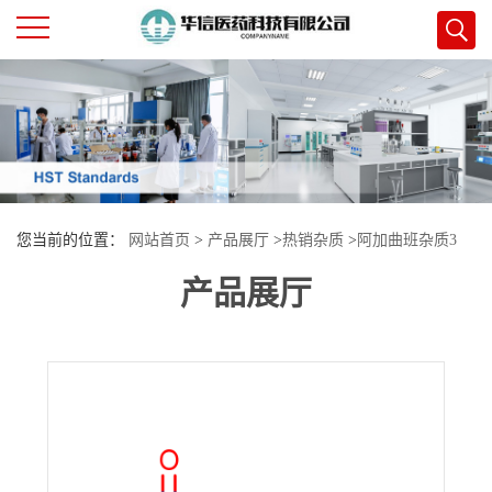
公
司
首
您当前的位置：
网站首页
>
产品展厅
>
热销杂质
>
阿加曲班杂质3
页
产品展厅
公
司
介
绍