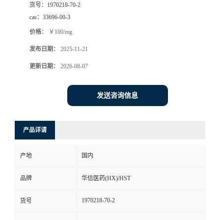
货号：
1970218-70-2
司
cas：
33696-00-3
价格：
￥100/mg
动
发布日期：
2025-11-21
态
更新日期：
2026-08-07
联
发送咨询信息
系
产品详请
方
产地
国内
式
品牌
华信医药(HX)/HST
在
1970218-70-2
货号
线