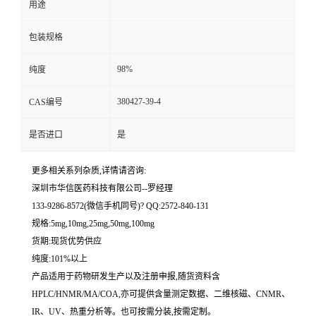
用途
留
包装规格
言
98%
纯度
380427-39-4
CAS编号
是否进口
是
更多相关系列杂质,详情请咨询:
深圳市华信医药科技有限公司--罗经理
133-9286-8572(微信手机同号)? QQ:2572-840-131
规格:5mg,10mg,25mg,50mg,100mg
货期:现货优势供应
纯度:101%以上
产品适用于药物研发生产以及注册申报,随货资料含
HPLC/HNMR/MA/COA,亦可提供含量测定数据、二维核磁、CNMR、
IR、UV、热重分析等。也可按需分装,按需定制。