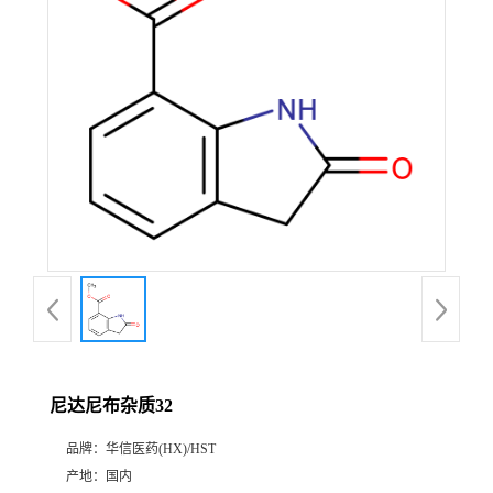
产
品
展
厅
证
书
荣
尼达尼布杂质32
誉
品牌：
华信医药(HX)/HST
公
产地：
国内