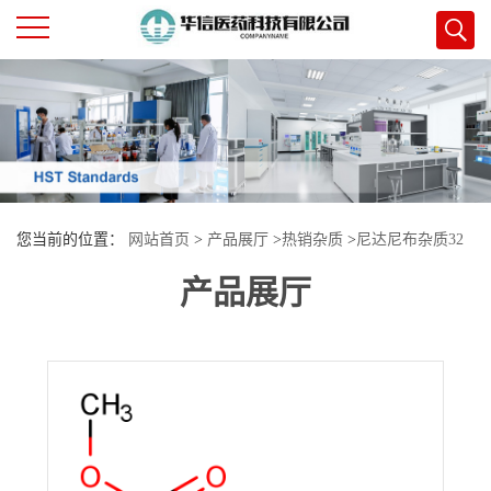
公
司
首
您当前的位置：
网站首页
>
产品展厅
>
热销杂质
>
尼达尼布杂质32
页
产品展厅
公
司
介
绍