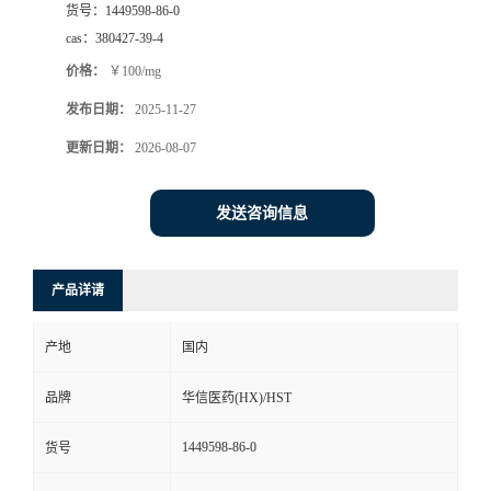
货号：
1449598-86-0
司
cas：
380427-39-4
价格：
￥100/mg
动
发布日期：
2025-11-27
态
更新日期：
2026-08-07
联
发送咨询信息
系
产品详请
方
产地
国内
式
品牌
华信医药(HX)/HST
在
1449598-86-0
货号
线