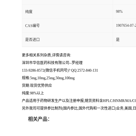
留
98%
纯度
1907654-07-
CAS编号
言
是否进口
是
更多相关系列杂质,详情请咨询:
深圳市华信医药科技有限公司--罗经理
133-9286-8572(微信手机同号)? QQ:2572-840-131
规格:5mg,10mg,25mg,50mg,100mg
货期:现货优势供应
纯度:98%以上
产品适用于药物研发生产以及注册申报,随货资料含HPLC/HNMR/MA
另外我司可提供参比制剂(国内参比,国外代购和一次性进口)业务,美国,日本
相关产品：