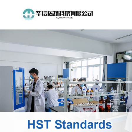
公
司
首
页
公
司
介
绍