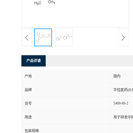
司
动
态
联
产品详请
系
产地
国内
方
品牌
华信医药(HX
式
5469-69-2
货号
在
用途
用于研发中
线
包装规格