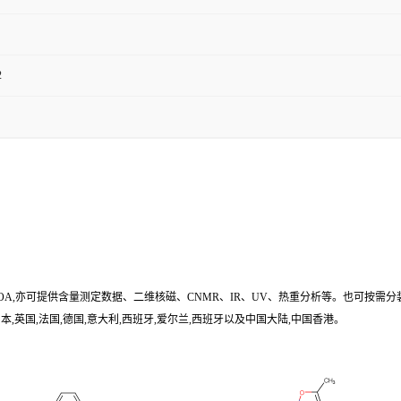
2
/COA,亦可提供含量测定数据、二维核磁、CNMR、IR、UV、热重分析等。也可按需分
,英国,法国,德国,意大利,西班牙,爱尔兰,西班牙以及中国大陆,中国香港。