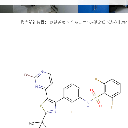
产
您当前的位置：
网站首页
>
产品展厅
>
热销杂质
>
达拉非尼杂
品
展
厅
证
书
荣
誉
公