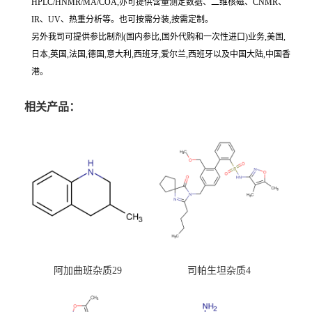
HPLC/HNMR/MA/COA,亦可提供含量测定数据、二维核磁、CNMR、
IR、UV、热重分析等。也可按需分装,按需定制。
另外我司可提供参比制剂(国内参比,国外代购和一次性进口)业务,美国,
日本,英国,法国,德国,意大利,西班牙,爱尔兰,西班牙以及中国大陆,中国香
港。
相关产品：
阿加曲班杂质29
司帕生坦杂质4