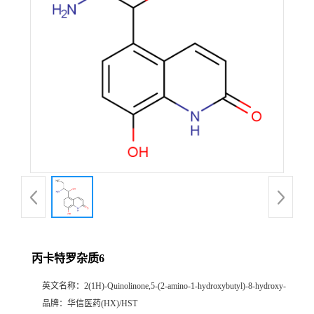
产
品
展
厅
证
书
荣
丙卡特罗杂质6
誉
英文名称：
2(1H)-Quinolinone,5-(2-amino-1-hydroxybutyl)-8-hydroxy-
公
品牌：
华信医药(HX)/HST