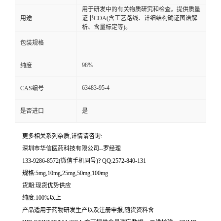
用于研发中的有关物质研究和检查。提供质量
用途
证书COA(含工艺路线、详细结构确证图谱解
留
析、含量标定等)。
包装规格
言
98%
纯度
63483-95-4
CAS编号
是否进口
是
更多相关系列杂质,详情请咨询:
深圳市华信医药科技有限公司--罗经理
133-9286-8572(微信手机同号)? QQ:2572-840-131
规格:5mg,10mg,25mg,50mg,100mg
货期:现货优势供应
纯度:100%以上
产品适用于药物研发生产以及注册申报,随货资料含