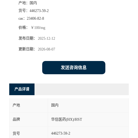
产地：
国内
司
货号：
446273-59-2
cas：
23406-82-8
动
价格：
￥100/mg
发布日期：
2025-12-12
态
更新日期：
2026-08-07
联
发送咨询信息
系
方
产品详请
式
产地
国内
在
品牌
华信医药(HX)/HST
446273-59-2
货号
线