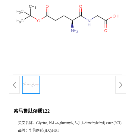
产
品
展
厅
证
书
荣
索马鲁肽杂质122
誉
英文名称：
Glycine, N-L-α-glutamyl-, 5-(1,1-dimethylethyl) ester (9CI)
公
品牌：
华信医药(HX)/HST