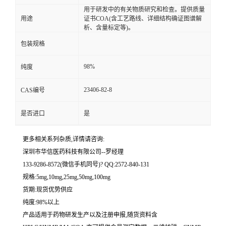
用于研发中的有关物质研究和检查。提供质量
用途
证书COA(含工艺路线、详细结构确证图谱解
留
析、含量标定等)。
包装规格
言
98%
纯度
23406-82-8
CAS编号
是否进口
是
更多相关系列杂质,详情请咨询:
深圳市华信医药科技有限公司--罗经理
133-9286-8572(微信手机同号)? QQ:2572-840-131
规格:5mg,10mg,25mg,50mg,100mg
货期:现货优势供应
纯度:98%以上
产品适用于药物研发生产以及注册申报,随货资料含