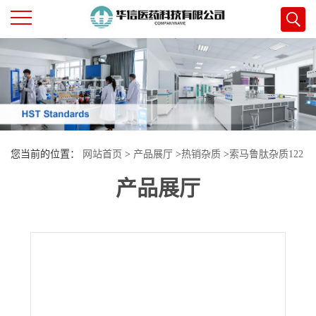
公
司
首
您当前的位置：
网站首页
>
产品展厅
>
热销杂质
>
索马鲁肽杂质122
页
产品展厅
公
司
介
绍