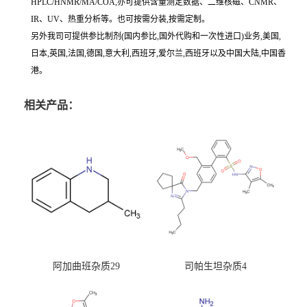
HPLC/HNMR/MA/COA,亦可提供含量测定数据、二维核磁、CNMR、
IR、UV、热重分析等。也可按需分装,按需定制。
另外我司可提供参比制剂(国内参比,国外代购和一次性进口)业务,美国,
日本,英国,法国,德国,意大利,西班牙,爱尔兰,西班牙以及中国大陆,中国香
港。
相关产品：
阿加曲班杂质29
司帕生坦杂质4