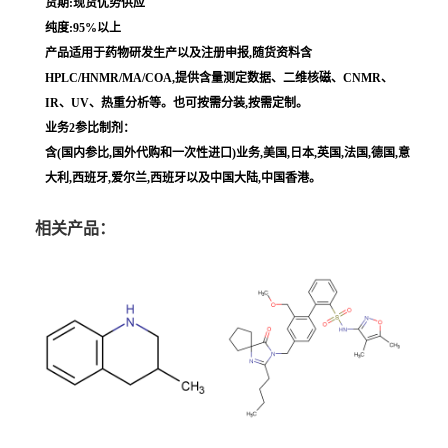
货期:现货优势供应
纯度:95%以上
产品适用于药物研发生产以及注册申报,随货资料含
HPLC/HNMR/MA/COA,提供含量测定数据、二维核磁、CNMR、
IR、UV、热重分析等。也可按需分装,按需定制。
业务2参比制剂：
含(国内参比,国外代购和一次性进口)业务,美国,日本,英国,法国,德国,意
大利,西班牙,爱尔兰,西班牙以及中国大陆,中国香港。
相关产品：