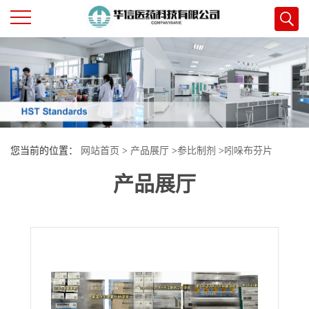
公
司
首
您当前的位置：
网站首页
>
产品展厅
>
参比制剂
>
吲哚布芬片
页
产品展厅
公
司
介
绍