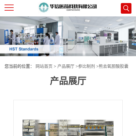
公
司
首
您当前的位置：
网站首页
>
产品展厅
>
参比制剂
>
熊去氧胆酸胶囊
页
产品展厅
公
司
介
绍