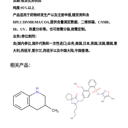
货期:现货优势供应
纯度:95%以上
产品适用于药物研发生产以及注册申报,随货资料含
HPLC/HNMR/MA/COA,提供含量测定数据、二维核磁、CNMR、
IR、UV、热重分析等。也可按需分装,按需定制。
业务2参比制剂：
含(国内参比,国外代购和一次性进口)业务,美国,日本,英国,法国,德国,意
大利,西班牙,爱尔兰,西班牙以及中国大陆,中国香港。
相关产品：