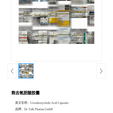
产
品
展
厅
证
书
荣
熊去氧胆酸胶囊
誉
英文名称：
Ursodeoxycholic Acid Capsules
公
品牌：
Dr. Falk Pharma GmbH