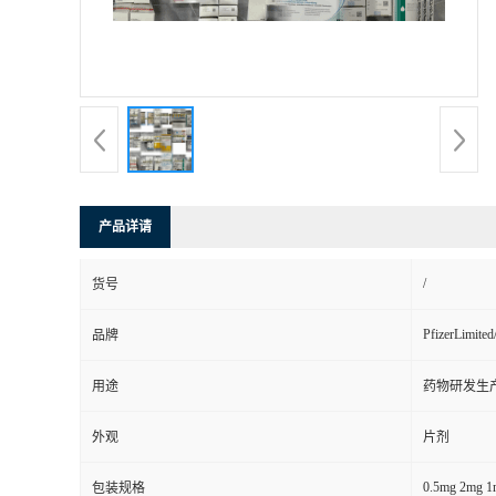
司
动
态
联
产品详请
系
/
货号
方
PfizerLimite
品牌
式
用途
药物研发生
在
外观
片剂
线
0.5mg 2mg 1
包装规格