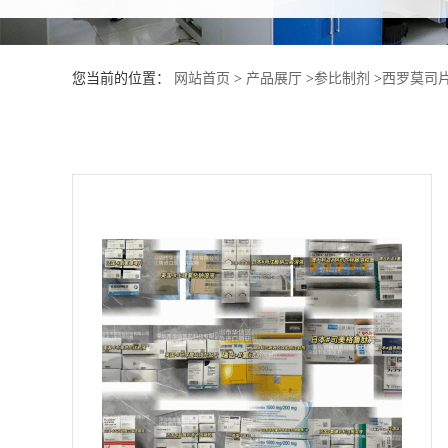
产
您当前的位置：
网站首页
>
产品展厅
>
参比制剂
>
西罗莫司
品
展
厅
证
书
荣
誉
公