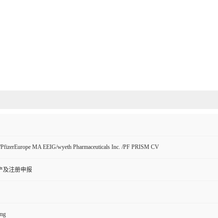
d/PfizerEurope MA EEIG/wyeth Pharmaceuticals Inc. /PF PRISM CV
产及注册申报
mg