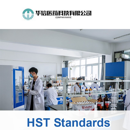
公
司
首
页
公
司
介
绍