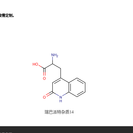
,按需定制。
瑞巴派特杂质14