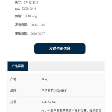
货号：
17412-23-6
司
cas：
73954-34-4
价格：
￥100/mg
动
发布日期：
2026-01-15
态
更新日期：
2026-08-07
联
发送咨询信息
系
产品详请
方
产地
国内
式
品牌
华信医药(HX)/HST
在
17412-23-6
货号
线
用于研发中的有关物质研究和检查。提供质量