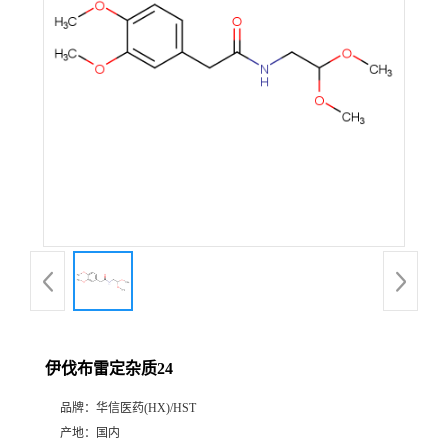
产
品
展
厅
证
书
荣
伊伐布雷定杂质24
誉
品牌：
华信医药(HX)/HST
公
产地：
国内