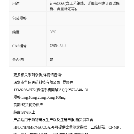
用途
证书COA(含工艺路线、详细结构确证图谱解
析、含量标定等)。
留
包装规格
言
98%
纯度
73954-34-4
CAS编号
是否进口
是
更多相关系列杂质,详情请咨询:
深圳市华信医药科技有限公司--罗经理
133-9286-8572(微信手机同号)? QQ:2572-840-131
规格:5mg,10mg,25mg,50mg,100mg
货期:现货优势供应
纯度:98%以上
产品适用于药物研发生产以及注册申报,随货资料含
HPLC/HNMR/MA/COA,亦可提供含量测定数据、二维核磁、CNMR、