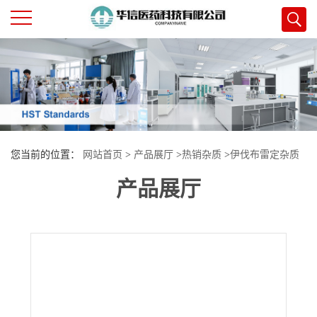
公
司
首
您当前的位置：
网站首页
>
产品展厅
>
热销杂质
>
伊伐布雷定杂质
页
产品展厅
24
公
司
介
绍