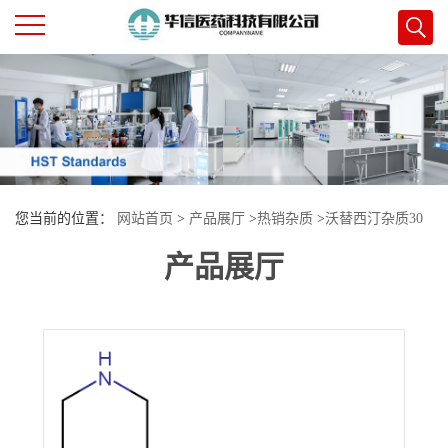
公
司
首
您当前的位置：
网站首页
>
产品展厅
>
热销杂质
>
沃替西汀杂质30
页
产品展厅
公
司
介
绍