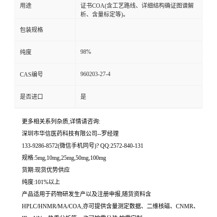
用途
证书COA(含工艺路线、详细结构确证图谱解
析、含量标定等)。
留
包装规格
言
98%
纯度
960203-27-4
CAS编号
是否进口
是
更多相关系列杂质,详情请咨询:
深圳市华信医药科技有限公司--罗经理
133-9286-8572(微信手机同号)? QQ:2572-840-131
规格:5mg,10mg,25mg,50mg,100mg
货期:现货优势供应
纯度:101%以上
产品适用于药物研发生产以及注册申报,随货资料含
HPLC/HNMR/MA/COA,亦可提供含量测定数据、二维核磁、CNMR、