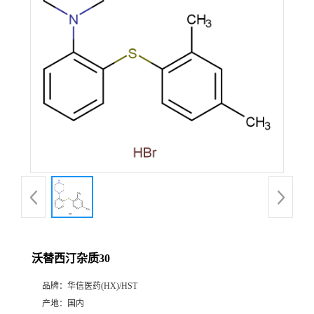
产
品
展
厅
证
书
荣
沃替西汀杂质30
誉
品牌：
华信医药(HX)/HST
公
产地：
国内