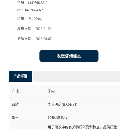
货号：
1449598-86-2
司
cas：
640767-43-7
价格：
￥100/mg
动
发布日期：
2026-01-23
态
更新日期：
2026-08-07
联
发送咨询信息
系
产品详请
方
产地
国内
式
品牌
华信医药(HX)/HST
在
1449598-86-2
货号
线
用于研发中的有关物质研究和检查。提供质量