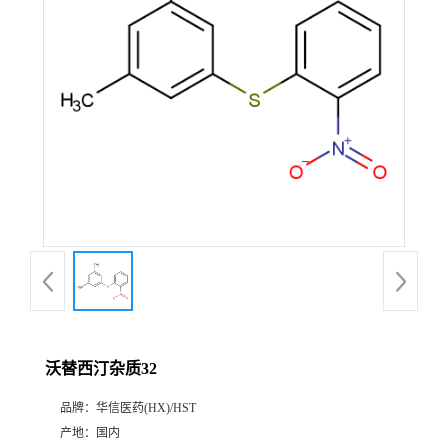
产
品
展
厅
证
书
荣
沃替西汀杂质32
誉
品牌：
华信医药(HX)/HST
公
产地：
国内