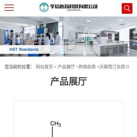
公
司
首
您当前的位置：
网站首页
>
产品展厅
>
热销杂质
>
沃替西汀杂质32
页
产品展厅
公
司
介
绍