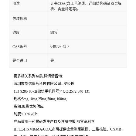
用途
证书COA(含工艺路线、详细结构确证图谱解
析、含量标定等)。
留
包装规格
言
98%
纯度
640767-43-7
CAS编号
是否进口
是
更多相关系列杂质,详情请咨询:
深圳市华信医药科技有限公司--罗经理
133-9286-8572(微信手机同号)? QQ:2572-840-131
规格:5mg,10mg,25mg,50mg,100mg
货期:现货优势供应
纯度:100%以上
产品适用于药物研发生产以及注册申报,随货资料含
HPLC/HNMR/MA/COA,亦可提供含量测定数据、二维核磁、CNMR、