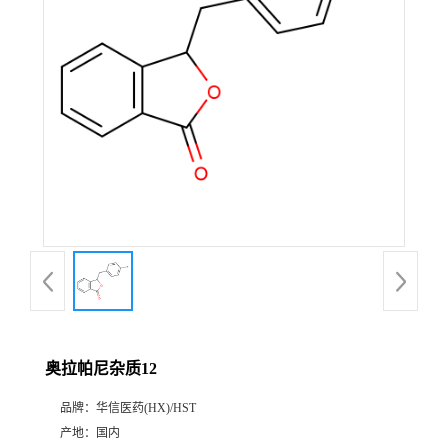
产
品
展
厅
证
书
荣
奥拉帕尼杂质12
誉
品牌：
华信医药(HX)/HST
公
产地：
国内