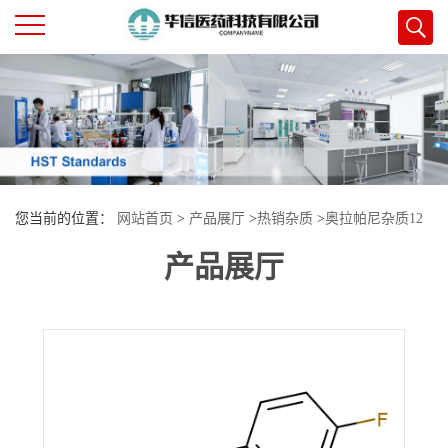
公
司
首
您当前的位置：
网站首页
>
产品展厅
>
热销杂质
>
奥拉帕尼杂质12
页
产品展厅
公
司
介
绍