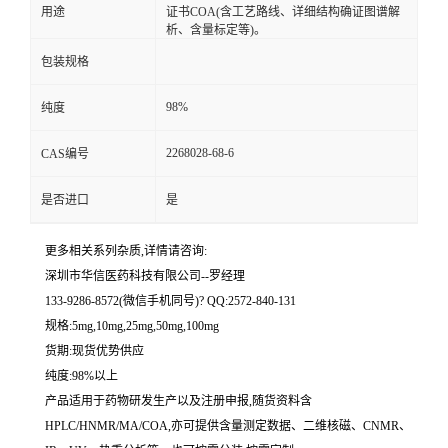
用途
证书COA(含工艺路线、详细结构确证图谱解
析、含量标定等)。
留
包装规格
言
98%
纯度
2268028-68-6
CAS编号
是否进口
是
更多相关系列杂质,详情请咨询:
深圳市华信医药科技有限公司--罗经理
133-9286-8572(微信手机同号)? QQ:2572-840-131
规格:5mg,10mg,25mg,50mg,100mg
货期:现货优势供应
纯度:98%以上
产品适用于药物研发生产以及注册申报,随货资料含
HPLC/HNMR/MA/COA,亦可提供含量测定数据、二维核磁、CNMR、