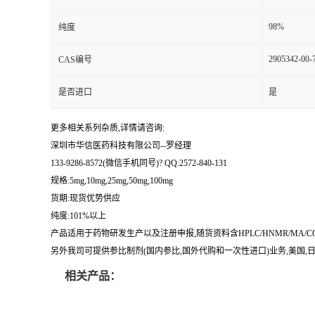
留
98%
纯度
2905342-00-
CAS编号
言
是否进口
是
更多相关系列杂质,详情请咨询:
深圳市华信医药科技有限公司--罗经理
133-9286-8572(微信手机同号)? QQ:2572-840-131
规格:5mg,10mg,25mg,50mg,100mg
货期:现货优势供应
纯度:101%以上
产品适用于药物研发生产以及注册申报,随货资料含HPLC/HNMR/MA
另外我司可提供参比制剂(国内参比,国外代购和一次性进口)业务,美国,日本
相关产品：