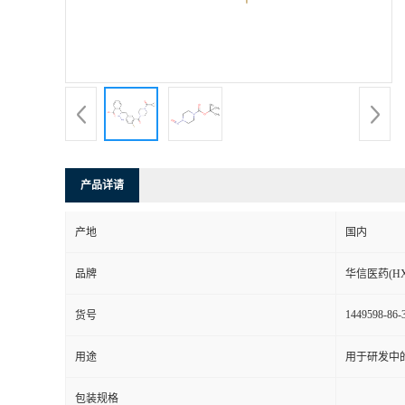
司
动
态
联
产品详请
系
产地
国内
方
品牌
华信医药(HX
式
1449598-86-
货号
在
用途
用于研发中
线
包装规格