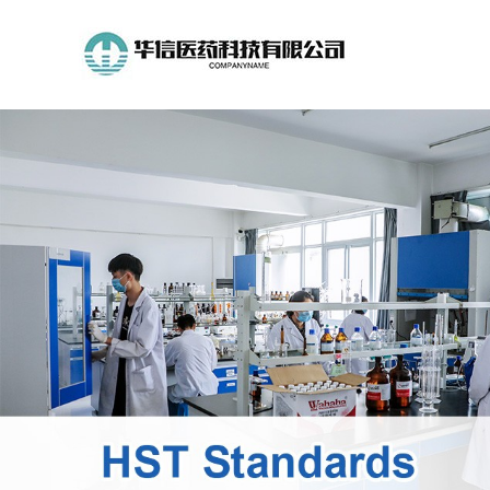
公
司
首
页
公
司
介
绍