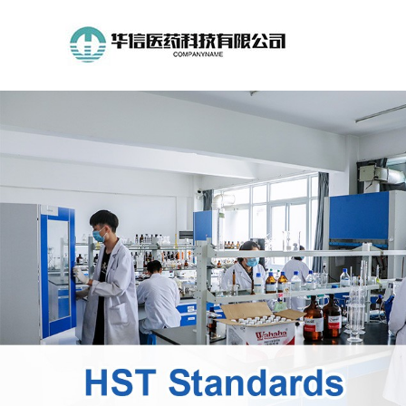
公
司
首
页
公
司
介
绍