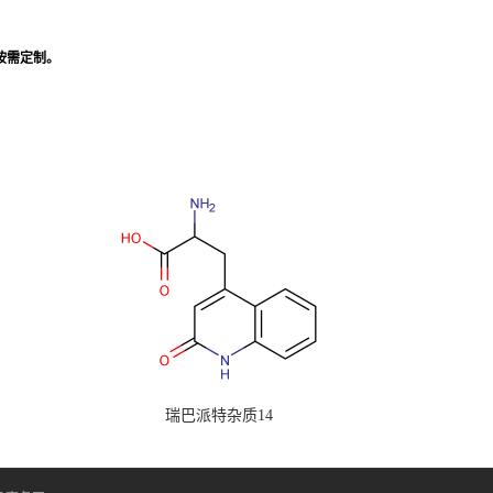
,按需定制。
瑞巴派特杂质14