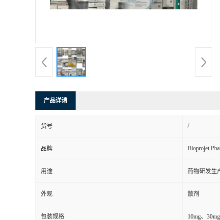
司
动
态
联
产品详请
系
/
货号
方
Bioprojet Pha
品牌
式
用途
药物研发生
在
外观
散剂
线
包装规格
10mg、30mg