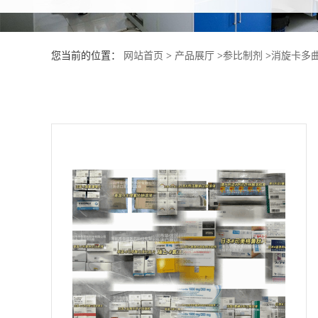
产
您当前的位置：
网站首页
>
产品展厅
>
参比制剂
>
消旋卡多
品
展
厅
证
书
荣
誉
公