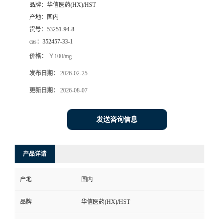
品牌：
华信医药(HX)/HST
司
产地：
国内
货号：
53251-94-8
动
cas：
352457-33-1
价格：
￥100/mg
态
发布日期：
2026-02-25
联
更新日期：
2026-08-07
系
发送咨询信息
方
产品详请
式
产地
国内
在
品牌
华信医药(HX)/HST
线