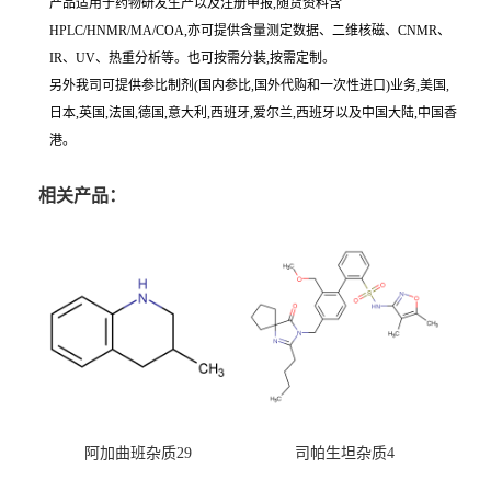
产品适用于药物研发生产以及注册申报,随货资料含
HPLC/HNMR/MA/COA,亦可提供含量测定数据、二维核磁、CNMR、
IR、UV、热重分析等。也可按需分装,按需定制。
另外我司可提供参比制剂(国内参比,国外代购和一次性进口)业务,美国,
日本,英国,法国,德国,意大利,西班牙,爱尔兰,西班牙以及中国大陆,中国香
港。
相关产品：
阿加曲班杂质29
司帕生坦杂质4