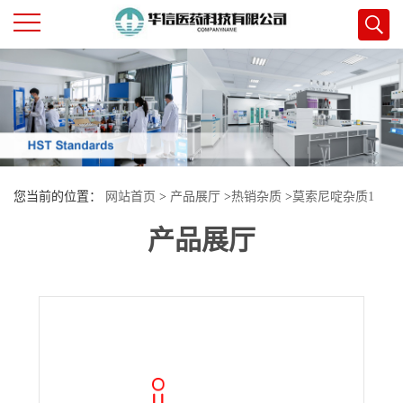
公
司
首
您当前的位置：
网站首页
>
产品展厅
>
热销杂质
>
莫索尼啶杂质1
页
产品展厅
公
司
介
绍