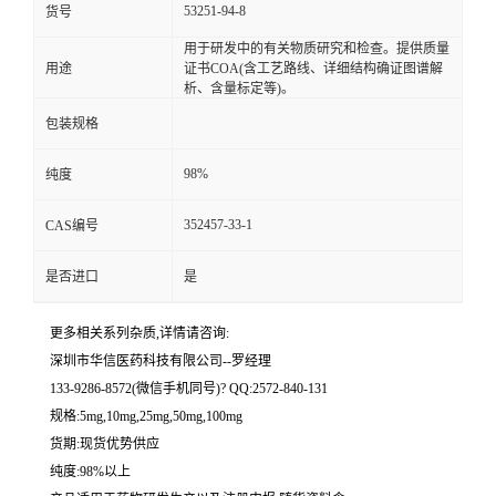
53251-94-8
货号
留
用于研发中的有关物质研究和检查。提供质量
用途
证书COA(含工艺路线、详细结构确证图谱解
析、含量标定等)。
言
包装规格
98%
纯度
352457-33-1
CAS编号
是否进口
是
更多相关系列杂质,详情请咨询:
深圳市华信医药科技有限公司--罗经理
133-9286-8572(微信手机同号)? QQ:2572-840-131
规格:5mg,10mg,25mg,50mg,100mg
货期:现货优势供应
纯度:98%以上