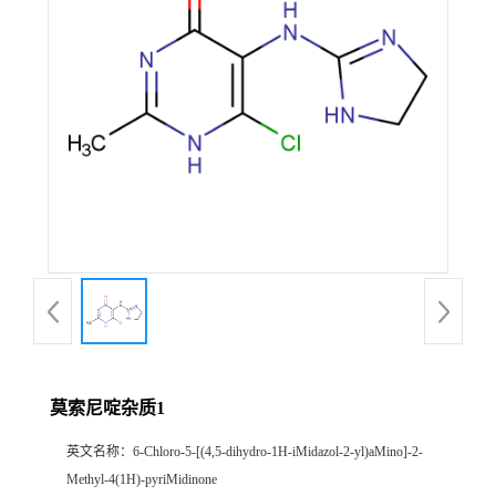
产
品
展
厅
证
书
荣
莫索尼啶杂质1
誉
英文名称：
6-Chloro-5-[(4,5-dihydro-1H-iMidazol-2-yl)aMino]-2-
公
Methyl-4(1H)-pyriMidinone