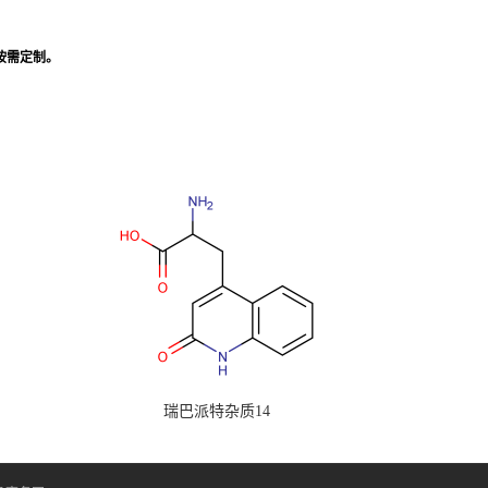
,按需定制。
瑞巴派特杂质14