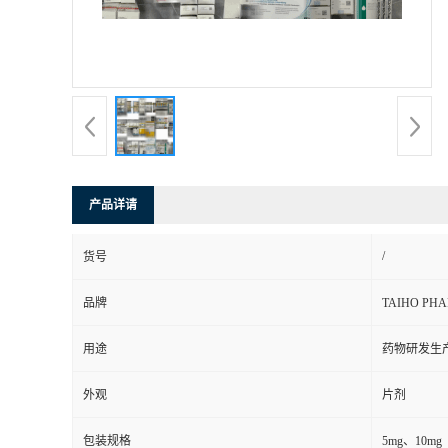
司
动
态
联
产品详请
系
/
货号
方
品牌
TAIHO PH
式
用途
药物研发生
在
外观
片剂
线
包装规格
5mg、10mg