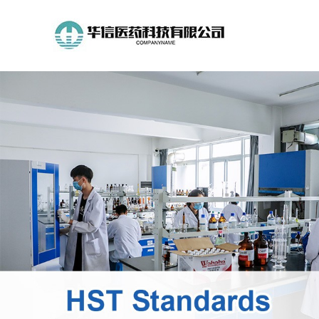
公
司
首
页
公
司
介
绍