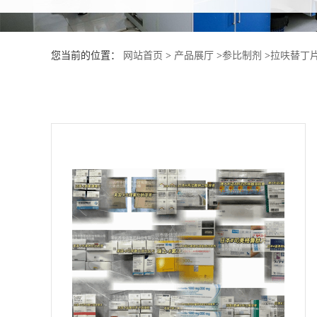
产
您当前的位置：
网站首页
>
产品展厅
>
参比制剂
>
拉呋替丁
品
展
厅
证
书
荣
誉
公