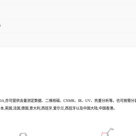
6
/COA,亦可提供含量测定数据、二维核磁、CNMR、IR、UV、热重分析等。也可按需分
,英国,法国,德国,意大利,西班牙,爱尔兰,西班牙以及中国大陆,中国香港。