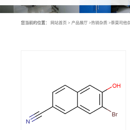
产
您当前的位置：
网站首页
>
产品展厅
>
热销杂质
>
萘莫司他杂
品
展
厅
证
书
荣
誉
公