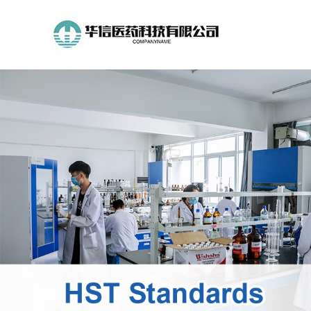
公
司
首
页
公
司
介
绍