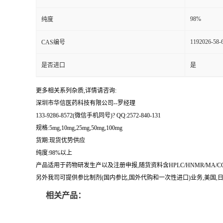
留
98%
纯度
1192026-58-
CAS编号
言
是否进口
是
更多相关系列杂质,详情请咨询:
深圳市华信医药科技有限公司--罗经理
133-9286-8572(微信手机同号)? QQ:2572-840-131
规格:5mg,10mg,25mg,50mg,100mg
货期:现货优势供应
纯度:98%以上
产品适用于药物研发生产以及注册申报,随货资料含HPLC/HNMR/MA
另外我司可提供参比制剂(国内参比,国外代购和一次性进口)业务,美国,日本
相关产品：