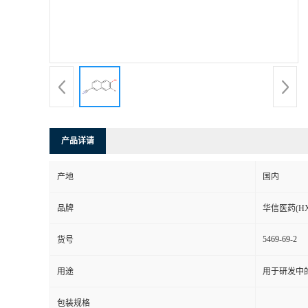
司
动
态
联
产品详请
系
产地
国内
方
品牌
华信医药(HX
式
5469-69-2
货号
在
用途
用于研发中
线
包装规格