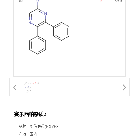
产
品
展
厅
证
书
荣
赛乐西帕杂质2
誉
品牌：
华信医药(HX)/HST
公
产地：
国内