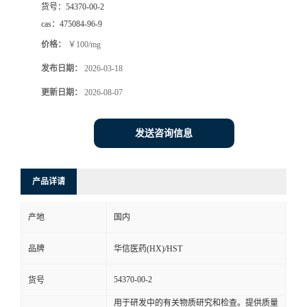
货号：
54370-00-2
司
cas：
475084-96-9
价格：
￥100/mg
动
发布日期：
2026-03-18
态
更新日期：
2026-08-07
联
发送咨询信息
系
产品详请
方
产地
国内
式
品牌
华信医药(HX)/HST
在
54370-00-2
货号
线
用于研发中的有关物质研究和检查。提供质量