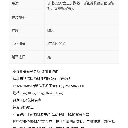
用途
证书COA(含工艺路线、详细结构确证图谱解
析、含量标定等)。
留
包装规格
言
98%
纯度
475084-96-9
CAS编号
是否进口
是
更多相关系列杂质,详情请咨询:
深圳市华信医药科技有限公司--罗经理
133-9286-8572(微信手机同号)? QQ:2572-840-131
规格:5mg,10mg,25mg,50mg,100mg
货期:现货优势供应
纯度:98%以上
产品适用于药物研发生产以及注册申报,随货资料含
HPLC/HNMR/MA/COA,亦可提供含量测定数据、二维核磁、CNMR、