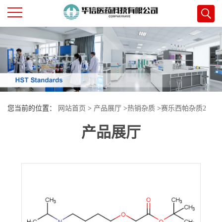
公
司
首
您当前的位置：
网站首页
>
产品展厅
>
热销杂质
>
赛乐西帕杂质2
页
产品展厅
公
司
介
绍