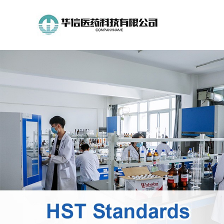
公
司
首
页
公
司
介
绍