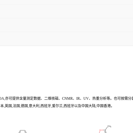
/COA,亦可提供含量测定数据、二维核磁、CNMR、IR、UV、热重分析等。也可按需分
,英国,法国,德国,意大利,西班牙,爱尔兰,西班牙以及中国大陆,中国香港。