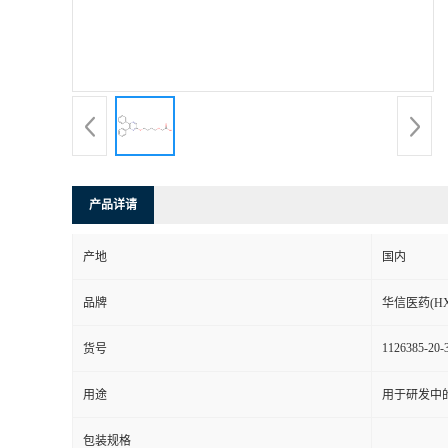
司
动
态
联
产品详请
系
产地
国内
方
品牌
华信医药(HX
式
1126385-20-
货号
在
用途
用于研发中
线
包装规格