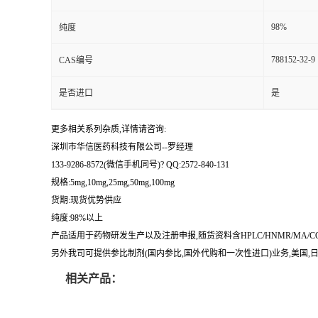
留
98%
纯度
788152-32-9
CAS编号
言
是否进口
是
更多相关系列杂质,详情请咨询:
深圳市华信医药科技有限公司--罗经理
133-9286-8572(微信手机同号)? QQ:2572-840-131
规格:5mg,10mg,25mg,50mg,100mg
货期:现货优势供应
纯度:98%以上
产品适用于药物研发生产以及注册申报,随货资料含HPLC/HNMR/MA
另外我司可提供参比制剂(国内参比,国外代购和一次性进口)业务,美国,日本
相关产品：