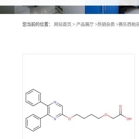
产
您当前的位置：
网站首页
>
产品展厅
>
热销杂质
>
赛乐西帕杂
品
展
厅
证
书
荣
誉
公